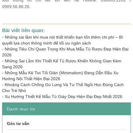
Mọi thông tin chi tiết xin liên hệ Hotline: 090609.2262 /
0909.56.86.26.
Bài viết liên quan:
-
Những sai lầm khi mua nội thất khiến bạn tốn thêm chi phí – Bí
quyết lựa chọn thông minh để tối ưu ngân sách
-
Những Tiêu Chí Quan Trọng Khi Mua Mẫu Tủ Rượu Đẹp Hiện Đại
2026
-
Những Sai Lầm Khi Thiết Kế Tủ Rượu Khiến Không Gian Kém
Sang 2026
-
Những Mẫu Kệ Tivi Tối Giản (Minimalism) Đang Dẫn Đầu Xu
Hướng Nội Thất Hiện Đại 2026
-
Khoảng Cách Chống Gù Lưng Và Tư Thế Ngồi Học Đúng Cách
Cho Trẻ Nhỏ
-
Xu Hướng Thiết Kế Mẫu Tủ Giày Dép Hiện Đại Đẹp Nhất 2026
Danh mục tin
Góc tư vấn