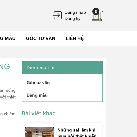
0
Đăng nhập
Đăng ký
G MÀU
GÓC TƯ VẤN
LIÊN HỆ
UNG
Danh mục tin
Góc tư vấn
ian sống
Bảng màu
ới thiết
Bài viết khác
ng chiêm
Những sai lầm khi
mua nội thất khiến