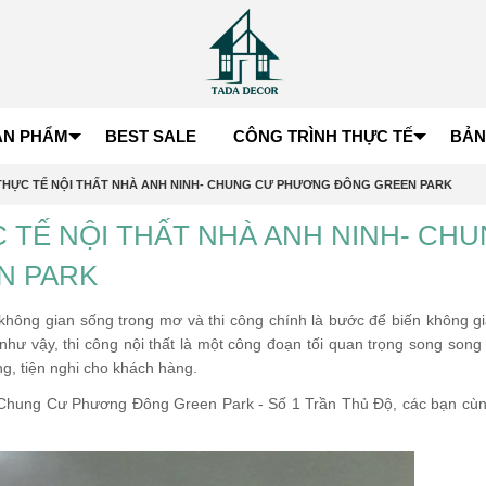
ẢN PHẨM
BEST SALE
CÔNG TRÌNH THỰC TẾ
BẢN
 THỰC TẾ NỘI THẤT NHÀ ANH NINH- CHUNG CƯ PHƯƠNG ĐÔNG GREEN PARK
 TẾ NỘI THẤT NHÀ ANH NINH- CH
N PARK
t không gian sống trong mơ và thi công chính là bước để biến không g
ư vậy, thi công nội thất là một công đoạn tối quan trọng song song v
ng, tiện nghi cho khách hàng.
h- Chung Cư Phương Đông Green Park - Số 1 Trần Thủ Độ, các bạn cù