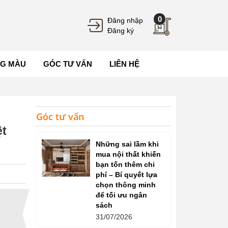
0
Đăng nhập
Đăng ký
G MÀU
GÓC TƯ VẤN
LIÊN HỆ
Góc tư vấn
ệt
Những sai lầm khi
mua nội thất khiến
bạn tốn thêm chi
phí – Bí quyết lựa
chọn thông minh
để tối ưu ngân
sách
31/07/2026