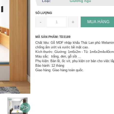
Loại:
Giường ngủ
SỐ LƯỢNG
-
+
MUA HÀNG
MÃ SẢN PHẨM: TD3189
Chất liệu: Gỗ MDF nhập khẩu Thái Lan phủ Melamin
chống ẩm ướt và xước bề mặt cao.
Kích thước: Giường: 1m6x2m - Tủ: 1m6x2m4x40cm
Màu sắc: trắng, đen, gỗ sồi ...
Phụ kiện: Bản lề, ốc vít, phụ kiện cơ bản cho việc lắ
Bảo hành: 12 tháng
Giao hàng: Giao hàng toàn quốc.