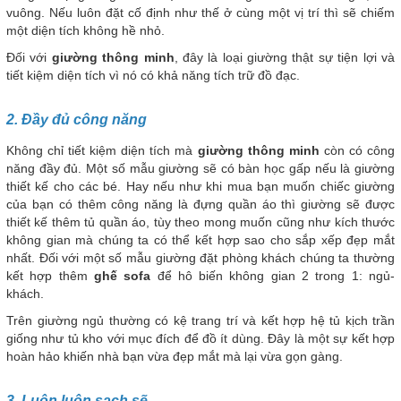
vuông. Nếu luôn đặt cố định như thế ở cùng một vị trí thì sẽ chiếm
một diện tích không hề nhỏ.
Đối với
giường thông minh
, đây là loại giường thật sự tiện lợi và
tiết kiệm diện tích vì nó có khả năng tích trữ đồ đạc.
2. Đầy đủ công năng
Không chỉ tiết kiệm diện tích mà
giường thông minh
còn có công
năng đầy đủ. Một số mẫu giường sẽ có bàn học gấp nếu là giường
thiết kế cho các bé. Hay nếu như khi mua bạn muốn chiếc giường
của bạn có thêm công năng là đựng quần áo thì giường sẽ được
thiết kế thêm tủ quần áo, tùy theo mong muốn cũng như kích thước
không gian mà chúng ta có thể kết hợp sao cho sắp xếp đẹp mắt
nhất. Đối với một số mẫu giường đặt phòng khách chúng ta thường
kết hợp thêm
ghế sofa
để hô biến không gian 2 trong 1: ngủ-
khách.
Trên giường ngủ thường có kệ trang trí và kết hợp hệ tủ kịch trần
giống như tủ kho với mục đích để đồ ít dùng. Đây là một sự kết hợp
hoàn hảo khiến nhà bạn vừa đẹp mắt mà lại vừa gọn gàng.
3. Luôn luôn sạch sẽ