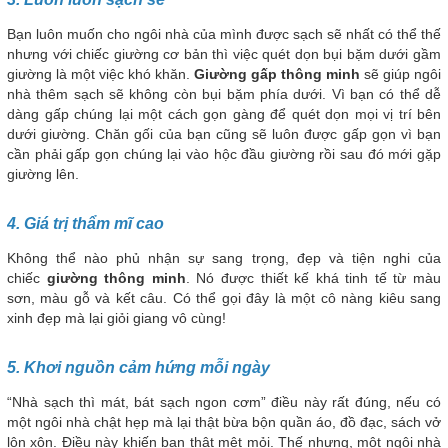
Bạn luôn muốn cho ngôi nhà của mình được sạch sẽ nhất có thể thế
nhưng với chiếc giường cơ bản thì việc quét dọn bụi bặm dưới gầm
giường là một việc khó khăn.
Giường gấp thông minh
sẽ giúp ngôi
nhà thêm sạch sẽ không còn bụi bặm phía dưới. Vì bạn có thể dễ
dàng gấp chúng lại một cách gọn gàng để quét dọn mọi vị trí bên
dưới giường. Chăn gối của bạn cũng sẽ luôn được gấp gọn vì bạn
cần phải gấp gọn chúng lại vào hộc đầu giường rồi sau đó mới gặp
giường lên.
4. Giá trị thẩm mĩ cao
Không thể nào phủ nhận sự sang trọng, đẹp và tiện nghi của
chiếc
giường thông minh
. Nó được thiết kế khá tinh tế từ màu
sơn, màu gỗ và kết câu. Có thể gọi đây là một cô nàng kiêu sang
xinh đẹp mà lại giỏi giang vô cùng!
5. Khơi nguồn cảm hứng mỗi ngày
“Nhà sạch thì mát, bát sạch ngon cơm” điều này rất đúng, nếu có
một ngôi nhà chật hẹp mà lại thật bừa bộn quần áo, đồ đạc, sách vở
lộn xộn. Điều này khiến bạn thật mệt mỏi. Thế nhưng, một ngôi nhà