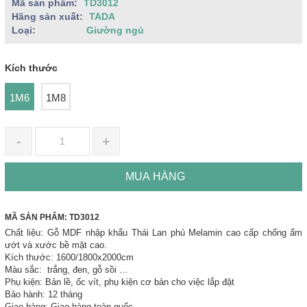
Mã sản phẩm:
TD3012
Hãng sản xuất:
TADA
Loại:
Giường ngủ
Kích thước
1M6
1M8
-
+
MUA HÀNG
MÃ SẢN PHẨM: TD3012
Chất liệu: Gỗ MDF nhập khẩu Thái Lan phủ Melamin cao cấp chống ẩm
ướt và xước bề mặt cao.
Kích thước: 1600/1800x2000cm
Màu sắc: trắng, đen, gỗ sồi ...
Phụ kiện: Bản lề, ốc vít, phụ kiện cơ bản cho việc lắp đặt
Bảo hành: 12 tháng
Giao hàng: Giao hàng toàn quốc.