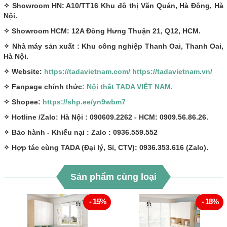
✧ Showroom HN: A10/TT16 Khu đô thị Văn Quán, Hà Đông, Hà
Nội.
✧ Showroom HCM: 12A Đông Hưng Thuận 21, Q12, HCM.
✧ Nhà máy sản xuất : Khu công nghiệp Thanh Oai, Thanh Oai,
Hà Nội.
✧ Website:
https://tadavietnam.com/
https://tadavietnam.vn/
✧ Fanpage chính thức
: Nội thất TADA VIỆT NAM.
✧ Shopee:
https://shp.ee/yn9wbm7
✧ Hotline /Zalo: Hà Nội : 090609.2262 - HCM: 0909.56.86.26.
✧ Bảo hành - Khiếu nại : Zalo : 0936.559.552
✧ Hợp tác cùng TADA (Đại lý, Sỉ, CTV): 0936.353.616 (Zalo).
Sản phẩm cùng loại
- 15%
- 18%