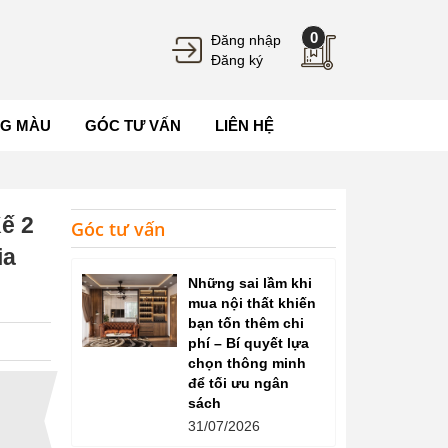
0
Đăng nhập
Đăng ký
G MÀU
GÓC TƯ VẤN
LIÊN HỆ
ế 2
Góc tư vấn
ia
Những sai lầm khi
mua nội thất khiến
bạn tốn thêm chi
phí – Bí quyết lựa
chọn thông minh
để tối ưu ngân
sách
31/07/2026