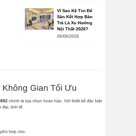
Vì Sao Kệ Tivi Để
Sàn Kết Hợp Bàn
Trà Là Xu Hướng
Nội Thất 2026?
05/06/2026
 Không Gian Tối Ưu
N892
chính là lựa chọn hoàn hảo. Với thiết kế đặc biệt
đại, tinh tế.
t phù hợp cho: