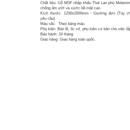
Chất liệu: Gỗ MDF nhập khẩu Thái Lan phủ Melamin
chống ẩm ướt và xước bề mặt cao.
Kích thước: 1200x2000mm - Giường đơn (Tùy ch
yêu cầu)
Màu sắc: Theo bảng màu
Phụ kiện: Bản lề, ốc vít, phụ kiện cơ bản cho việc lắ
Bảo hành: 24 tháng
Giao hàng: Giao hàng toàn quốc.