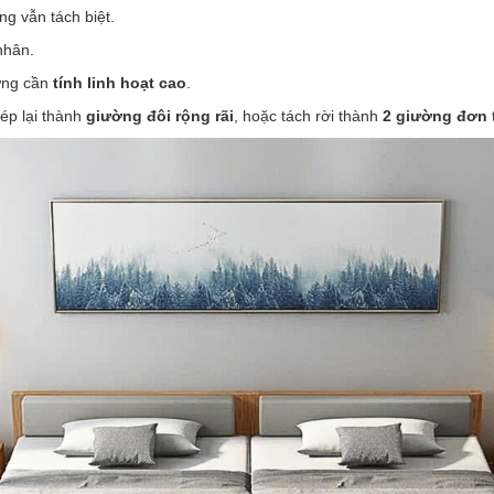
 vẫn tách biệt.
nhân.
ưng cần
tính linh hoạt cao
.
ép lại thành
giường đôi rộng rãi
, hoặc tách rời thành
2 giường đơn