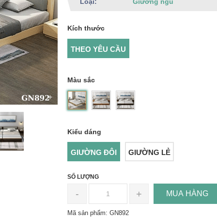
Loại:
Giường ngủ
Kích thước
THEO YÊU CẦU
Màu sắc
Kiểu dáng
GIƯỜNG ĐÔI
GIƯỜNG LẺ
SỐ LƯỢNG
-
+
MUA HÀNG
Mã sản phẩm: GN892