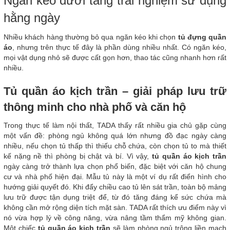
Ngăn kéo dưới tăng trải nghiệm sử dụng
hằng ngày
Nhiều khách hàng thường bỏ qua ngăn kéo khi chọn
tủ đựng quần
áo
, nhưng trên thực tế đây là phần dùng nhiều nhất. Có ngăn kéo,
mọi vật dụng nhỏ sẽ được cất gọn hơn, thao tác cũng nhanh hơn rất
nhiều.
Tủ quần áo kịch trần – giải pháp lưu trữ
thông minh cho nhà phố và căn hộ
Trong thực tế làm nội thất, TADA thấy rất nhiều gia chủ gặp cùng
một vấn đề: phòng ngủ không quá lớn nhưng đồ đạc ngày càng
nhiều, nếu chọn tủ thấp thì thiếu chỗ chứa, còn chọn tủ to mà thiết
kế nặng nề thì phòng bị chật và bí. Vì vậy,
tủ quần áo kịch trần
ngày càng trở thành lựa chọn phổ biến, đặc biệt với căn hộ chung
cư và nhà phố hiện đại. Mẫu tủ này là một ví dụ rất điển hình cho
hướng giải quyết đó. Khi đẩy chiều cao tủ lên sát trần, toàn bộ mảng
lưu trữ được tận dụng triệt để, từ đó tăng đáng kể sức chứa mà
không cần mở rộng diện tích mặt sàn. TADA rất thích ưu điểm này vì
nó vừa hợp lý về công năng, vừa nâng tầm thẩm mỹ không gian.
Một chiếc
tủ quần áo kịch trần
sẽ làm phòng ngủ trông liền mạch