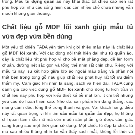
trọng. Mẫu
tủ đựng quần áo
này khai thác tốt chiều cao nên rất
phù hợp với nhu cầu sống hiện đại: cần nhiều chỗ chứa nhưng vẫn
muốn không gian thoáng.
Chất liệu gỗ MDF lõi xanh giúp mẫu tủ
vừa đẹp vừa bền dùng
Một yếu tố khiến TADA yên tâm khi giới thiệu mẫu này là chất liệu
gỗ MDF lõi xanh
. Với các dòng nội thất hiện đại như
tủ quần áo
,
đây là chất liệu rất phù hợp vì cho bề mặt phẳng đẹp, dễ lên form
chuẩn, đường nét sắc gọn và tổng thể nhìn rất chỉn chu. Riêng với
mẫu tủ này, sự kết hợp giữa lớp áo ngoài màu trắng và phần nội
thất bên trong tông gỗ nâu giúp chất liệu phát huy rất tốt ưu điểm
thẩm mỹ. Cảm giác khi nhìn là sang, sạch và hiện đại. TADA cũng
đánh giá cao việc dùng
gỗ MDF lõi xanh
cho dòng tủ kịch trần vì
chất liệu này phù hợp với kiểu thiết kế bề mặt lớn, ít chi tiết nhưng
yêu cầu độ hoàn thiện cao. Nhờ đó, sản phẩm lên dáng thẳng, các
mảng cánh đều, tổng thể trông thanh và gọn. Với khách hàng, điều
này rất quan trọng vì khi tìm
các mẫu tủ quần áo đẹp
, họ không
chỉ quan tâm mẫu mã mà còn muốn sản phẩm giữ được cảm giác
sang trọng sau một thời gian sử dụng. Một chiếc tủ đẹp là chiếc tủ
mà sau nhiều tháng nhìn lại vẫn thấy sạch mắt, không lỗi thời và