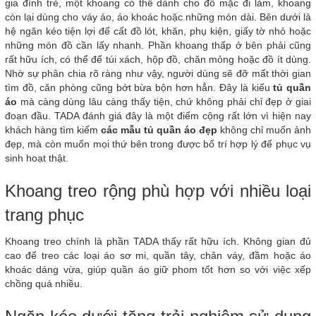
gia đình trẻ, một khoang có thể dành cho đồ mặc đi làm, khoang
còn lại dùng cho váy áo, áo khoác hoặc những món dài. Bên dưới là
hệ ngăn kéo tiện lợi để cất đồ lót, khăn, phụ kiện, giấy tờ nhỏ hoặc
những món đồ cần lấy nhanh. Phần khoang thấp ở bên phải cũng
rất hữu ích, có thể để túi xách, hộp đồ, chăn mỏng hoặc đồ ít dùng.
Nhờ sự phân chia rõ ràng như vậy, người dùng sẽ đỡ mất thời gian
tìm đồ, căn phòng cũng bớt bừa bộn hơn hẳn. Đây là kiểu
tủ quần
áo
mà càng dùng lâu càng thấy tiện, chứ không phải chỉ đẹp ở giai
đoạn đầu. TADA đánh giá đây là một điểm cộng rất lớn vì hiện nay
khách hàng tìm kiếm
các mẫu tủ quần áo đẹp
không chỉ muốn ảnh
đẹp, mà còn muốn mọi thứ bên trong được bố trí hợp lý để phục vụ
sinh hoạt thật.
Khoang treo rộng phù hợp với nhiều loại
trang phục
Khoang treo chính là phần TADA thấy rất hữu ích. Không gian đủ
cao để treo các loại áo sơ mi, quần tây, chân váy, đầm hoặc áo
khoác dáng vừa, giúp quần áo giữ phom tốt hơn so với việc xếp
chồng quá nhiều.