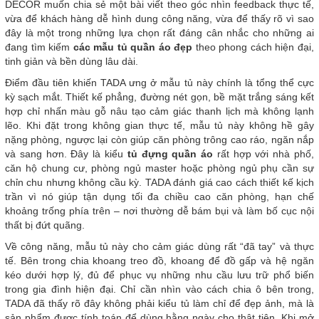
DECOR muốn chia sẻ một bài viết theo góc nhìn feedback thực tế,
vừa để khách hàng dễ hình dung công năng, vừa để thấy rõ vì sao
đây là một trong những lựa chọn rất đáng cân nhắc cho những ai
đang tìm kiếm
các mẫu tủ quần áo đẹp
theo phong cách hiện đại,
tinh giản và bền dùng lâu dài.
Điểm đầu tiên khiến TADA ưng ở mẫu tủ này chính là tổng thể cực
kỳ sạch mắt. Thiết kế phẳng, đường nét gọn, bề mặt trắng sáng kết
hợp chỉ nhấn màu gỗ nâu tạo cảm giác thanh lịch mà không lạnh
lẽo. Khi đặt trong không gian thực tế, mẫu tủ này không hề gây
nặng phòng, ngược lại còn giúp căn phòng trông cao ráo, ngăn nắp
và sang hơn. Đây là kiểu
tủ đựng quần áo
rất hợp với nhà phố,
căn hộ chung cư, phòng ngủ master hoặc phòng ngủ phụ cần sự
chỉn chu nhưng không cầu kỳ. TADA đánh giá cao cách thiết kế kịch
trần vì nó giúp tận dụng tối đa chiều cao căn phòng, hạn chế
khoảng trống phía trên – nơi thường dễ bám bụi và làm bố cục nội
thất bị đứt quãng.
Về công năng, mẫu tủ này cho cảm giác dùng rất “đã tay” và thực
tế. Bên trong chia khoang treo đồ, khoang để đồ gấp và hệ ngăn
kéo dưới hợp lý, đủ để phục vụ những nhu cầu lưu trữ phổ biến
trong gia đình hiện đại. Chỉ cần nhìn vào cách chia ô bên trong,
TADA đã thấy rõ đây không phải kiểu tủ làm chỉ để đẹp ảnh, mà là
sản phẩm được tính toán để dùng hằng ngày cho thật tiện. Khi mở