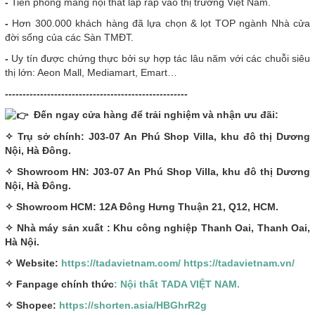
-
Tiên phong mang nội thất lắp ráp vào thị trường Việt Nam.
-
Hơn 300.000 khách hàng đã lựa chọn & lọt TOP ngành Nhà cửa
đời sống của các Sàn TMĐT.
-
Uy tín được chứng thực bởi sự hợp tác lâu năm với các chuỗi siêu
thị lớn: Aeon Mall, Mediamart, Emart…
----------------------------------------------------
Đến ngay cửa hàng để trải nghiệm và nhận ưu đãi:
✧ Trụ sở chính: J03-07 An Phú Shop Villa, khu đô thị Dương
Nội, Hà Đông.
✧ Showroom HN: J03-07 An Phú Shop Villa, khu đô thị Dương
Nội, Hà Đông.
✧ Showroom HCM: 12A Đông Hưng Thuận 21, Q12, HCM.
✧ Nhà máy sản xuất : Khu công nghiệp Thanh Oai, Thanh Oai,
Hà Nội.
✧ Website:
https://tadavietnam.com/
https://tadavietnam.vn/
✧ Fanpage chính thức
: Nội thất TADA VIỆT NAM.
✧ Shopee:
https://shorten.asia/HBGhrR2g