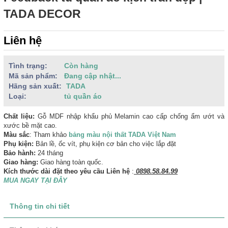
TADA DECOR
Liên hệ
Tình trạng:
Còn hàng
Mã sản phẩm:
Đang cập nhật...
Hãng sản xuất:
TADA
Loại:
tủ quần áo
Chất liệu:
Gỗ MDF nhập khẩu phủ Melamin cao cấp chống ẩm ướt và
xước bề mặt cao.
Màu sắc
: Tham khảo
bảng màu nội thất TADA Việt Nam
Phụ kiện:
Bản lề, ốc vít, phụ kiện cơ bản cho việc lắp đặt
Bảo hành:
24 tháng
Giao hàng:
Giao hàng toàn quốc.
Kích thước dài đặt theo yêu cầu Liên hệ
:
0898.58.84.99
MUA NGAY TẠI ĐÂY
Thông tin chi tiết