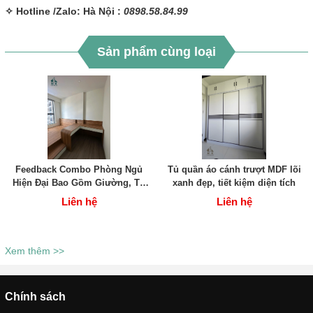
✧ Hotline /Zalo: Hà Nội :
0898.58.84.99
Sản phẩm cùng loại
Feedback Combo Phòng Ngủ
Tủ quần áo cánh trượt MDF lõi
Hiện Đại Bao Gồm Giường, Tủ
xanh đẹp, tiết kiệm diện tích
Quần Áo Kịch Trần Và Bàn Làm
Liên hệ
Liên hệ
Việc Liền Khối
Xem thêm >>
Chính sách