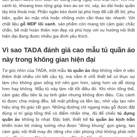
cánh tủ, khoang treo rộng giúp treo áo sơ mi, váy, áo dài hoặc quần
tây khá thoải mái. Phần ngăn kéo dưới lại phù hợp để cất đồ lót, phụ
kiện, quần áo mặc nhà hoặc những món cần thao tác nhanh. Với
chất liệu
gỗ MDF lõi xanh
, sản phẩm còn mang tới cảm giác chắc
chắn, bề mặt hoàn thiện mịn đẹp và phù hợp với xu hướng nội thất
hiện đại đang được nhiều gia đình yêu thích.
Vì sao TADA đánh giá cao mẫu tủ quần áo
này trong không gian hiện đại
Từ góc nhìn của TADA, một mẫu
tủ quần áo
đẹp không nằm ở việc
thêm thật nhiều chi tiết cầu kỳ, mà nằm ở chỗ thiết kế có thực sự
làm cho không gian sống trở nên gọn hơn, sáng hơn và dễ dùng
hơn hay không. Mẫu tủ này làm rất tốt điều đó. Khi nhìn tổng thể,
cảm giác đầu tiên là sự tinh giản nhưng không đơn điệu. Các cánh
tủ được chia mảng đều, bề mặt phẳng và liền lạc, nhờ vậy tạo nên
hiệu ứng thị giác rất gọn. Những đường chỉ ngang màu gỗ được đặt
đúng vị trí giúp tổng thể có điểm nhấn nhẹ, đủ để chiếc
tủ đựng
quần áo
không bị nhạt. Đặc biệt, thiết kế
tủ quần áo kịch trần
khiến toàn bộ mảng tường như được “đóng khung” gọn gàng, tạo
cảm giác nội thất may đo riêng cho căn phòng chứ không phải một