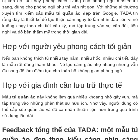
bị kén độ tuổi hay phong cách. Dùng cho phòng ngủ master thì
sang, dùng cho phòng ngủ phụ thì vẫn rất gọn. Với những ai thường
xuyên tìm kiếm
các mẫu tủ quần áo đẹp
trên Google, TADA tin
rằng đây là thiết kế dễ tạo thiện cảm ngay từ lần nhìn đầu tiên vì nó
không chạy theo chi tiết cầu kỳ, mà tập trung vào sự cân đối, tiện
nghi và độ bền thẩm mỹ trong thời gian dài.
Hợp với người yêu phong cách tối giản
Nếu bạn không thích tủ nhiều tay nắm, nhiều hốc, nhiều chi tiết, đây
là mẫu rất đáng tham khảo. Nó tạo cảm giác nhẹ nhàng nhưng vẫn
đủ sang để làm điểm tựa cho toàn bộ không gian phòng ngủ.
Hợp với gia đình cần lưu trữ thực tế
Mẫu
tủ quần áo
này không làm quá nhiều khoang nhỏ gây vụn, mà
tập trung vào những phần thật sự hữu ích. Nhờ vậy, người dùng có
thể sắp xếp quần áo và đồ cá nhân thuận tiện hơn trong quá trình
sử dụng lâu dài.
Feedback tổng thể của TADA: một mẫu tủ
quần áo đẹp theo kiểu càng nhìn càng