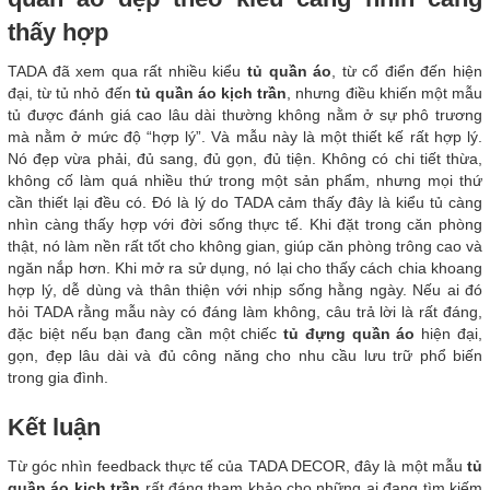
thấy hợp
TADA đã xem qua rất nhiều kiểu
tủ quần áo
, từ cổ điển đến hiện
đại, từ tủ nhỏ đến
tủ quần áo kịch trần
, nhưng điều khiến một mẫu
tủ được đánh giá cao lâu dài thường không nằm ở sự phô trương
mà nằm ở mức độ “hợp lý”. Và mẫu này là một thiết kế rất hợp lý.
Nó đẹp vừa phải, đủ sang, đủ gọn, đủ tiện. Không có chi tiết thừa,
không cố làm quá nhiều thứ trong một sản phẩm, nhưng mọi thứ
cần thiết lại đều có. Đó là lý do TADA cảm thấy đây là kiểu tủ càng
nhìn càng thấy hợp với đời sống thực tế. Khi đặt trong căn phòng
thật, nó làm nền rất tốt cho không gian, giúp căn phòng trông cao và
ngăn nắp hơn. Khi mở ra sử dụng, nó lại cho thấy cách chia khoang
hợp lý, dễ dùng và thân thiện với nhịp sống hằng ngày. Nếu ai đó
hỏi TADA rằng mẫu này có đáng làm không, câu trả lời là rất đáng,
đặc biệt nếu bạn đang cần một chiếc
tủ đựng quần áo
hiện đại,
gọn, đẹp lâu dài và đủ công năng cho nhu cầu lưu trữ phổ biến
trong gia đình.
Kết luận
Từ góc nhìn feedback thực tế của TADA DECOR, đây là một mẫu
tủ
quần áo kịch trần
rất đáng tham khảo cho những ai đang tìm kiếm