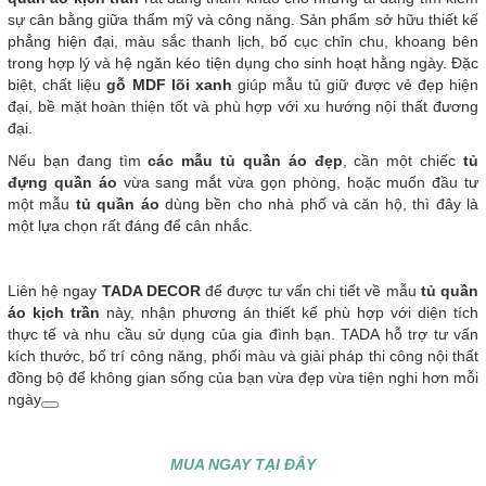
sự cân bằng giữa thẩm mỹ và công năng. Sản phẩm sở hữu thiết kế
phẳng hiện đại, màu sắc thanh lịch, bố cục chỉn chu, khoang bên
trong hợp lý và hệ ngăn kéo tiện dụng cho sinh hoạt hằng ngày. Đặc
biệt, chất liệu
gỗ MDF lõi xanh
giúp mẫu tủ giữ được vẻ đẹp hiện
đại, bề mặt hoàn thiện tốt và phù hợp với xu hướng nội thất đương
đại.
Nếu bạn đang tìm
các mẫu tủ quần áo đẹp
, cần một chiếc
tủ
đựng quần áo
vừa sang mắt vừa gọn phòng, hoặc muốn đầu tư
một mẫu
tủ quần áo
dùng bền cho nhà phố và căn hộ, thì đây là
một lựa chọn rất đáng để cân nhắc.
Liên hệ ngay
TADA DECOR
để được tư vấn chi tiết về mẫu
tủ quần
áo kịch trần
này, nhận phương án thiết kế phù hợp với diện tích
thực tế và nhu cầu sử dụng của gia đình bạn. TADA hỗ trợ tư vấn
kích thước, bố trí công năng, phối màu và giải pháp thi công nội thất
đồng bộ để không gian sống của bạn vừa đẹp vừa tiện nghi hơn mỗi
ngày
MUA NGAY TẠI ĐÂY