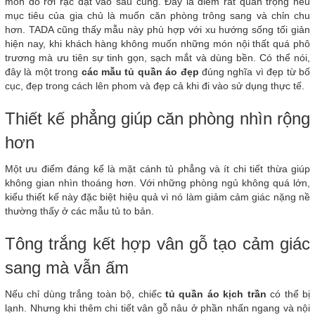
món đồ rời rạc đặt vào sau cùng. Đây là điểm rất quan trọng nếu
mục tiêu của gia chủ là muốn căn phòng trông sang và chỉn chu
hơn. TADA cũng thấy mẫu này phù hợp với xu hướng sống tối giản
hiện nay, khi khách hàng không muốn những món nội thất quá phô
trương mà ưu tiên sự tinh gọn, sạch mắt và dùng bền. Có thể nói,
đây là một trong
các mẫu tủ quần áo đẹp
đúng nghĩa vì đẹp từ bố
cục, đẹp trong cách lên phom và đẹp cả khi đi vào sử dụng thực tế.
Thiết kế phẳng giúp căn phòng nhìn rộng
hơn
Một ưu điểm đáng kể là mặt cánh tủ phẳng và ít chi tiết thừa giúp
không gian nhìn thoáng hơn. Với những phòng ngủ không quá lớn,
kiểu thiết kế này đặc biệt hiệu quả vì nó làm giảm cảm giác nặng nề
thường thấy ở các mẫu tủ to bản.
Tông trắng kết hợp vân gỗ tạo cảm giác
sang mà vẫn ấm
Nếu chỉ dùng trắng toàn bộ, chiếc
tủ quần áo kịch trần
có thể bị
lạnh. Nhưng khi thêm chi tiết vân gỗ nâu ở phần nhấn ngang và nội