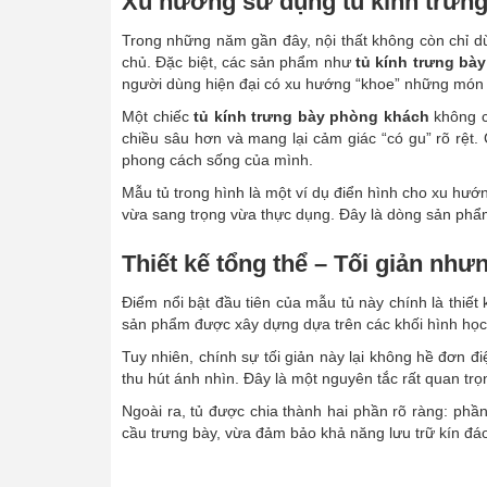
Xu hướng sử dụng tủ kính trưng
Trong những năm gần đây, nội thất không còn chỉ dừ
chủ. Đặc biệt, các sản phẩm như
tủ kính trưng bày
người dùng hiện đại có xu hướng “khoe” những món đồ
Một chiếc
tủ kính trưng bày phòng khách
không ch
chiều sâu hơn và mang lại cảm giác “có gu” rõ rệt.
phong cách sống của mình.
Mẫu tủ trong hình là một ví dụ điển hình cho xu hướ
vừa sang trọng vừa thực dụng. Đây là dòng sản phẩm 
Thiết kế tổng thể – Tối giản nh
Điểm nổi bật đầu tiên của mẫu tủ này chính là thiết
sản phẩm được xây dựng dựa trên các khối hình học 
Tuy nhiên, chính sự tối giản này lại không hề đơn 
thu hút ánh nhìn. Đây là một nguyên tắc rất quan trọn
Ngoài ra, tủ được chia thành hai phần rõ ràng: phần
cầu trưng bày, vừa đảm bảo khả năng lưu trữ kín đáo