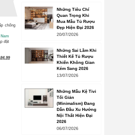
Những Tiêu Chí
Quan Trọng Khi
Mua Mẫu Tủ Rượu
ấp chống
Đẹp Hiện Đại 2026
20/07/2026
t Nam
ắp đặt
Những Sai Lầm Khi
Thiết Kế Tủ Rượu
84.99
Khiến Không Gian
Kém Sang 2026
13/07/2026
Những Mẫu Kệ Tivi
Tối Giản
(Minimalism) Đang
Dẫn Đầu Xu Hướng
Nội Thất Hiện Đại
2026
06/07/2026