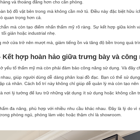
 nhàng và thoáng đãng hơn cho căn phòng.
oàn bộ đồ vật bên trong mà không cần mở tủ. Điều này đặc biệt hữu íc
trò quan trọng hơn cả.
ắn mà còn tạo điểm nhấn thẩm mỹ rõ ràng. Sự kết hợp giữa kính và k
tối giản hoặc industrial nhẹ.
ng mở cửa trở nên mượt mà, giảm tiếng ồn và tăng độ bền trong quá trì
– Kết hợp hoàn hảo giữa trưng bày và công
 ở yếu tố thẩm mỹ mà còn phải đảm bảo công năng sử dụng. Và đây chí
 nhau, giúp người dùng dễ dàng phân loại đồ đạc. Bạn có thể sử dụ
p cá nhân. Cách bố trí này không chỉ giúp dễ quản lý mà còn tạo nên 
à nơi lý tưởng để lưu trữ những vật dụng ít sử dụng hoặc không cần t
phẩm đa năng, phù hợp với nhiều nhu cầu khác nhau. Đây là lý do v
 trong phòng ngủ, phòng làm việc hoặc thậm chí là showroom.