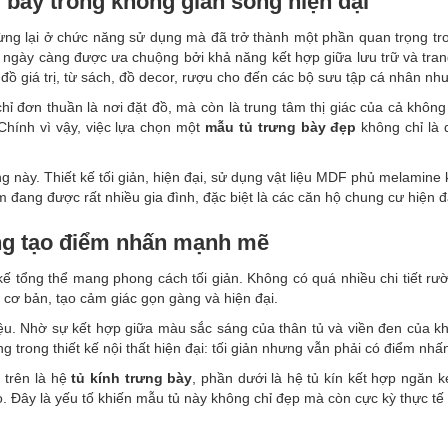
 bày trong không gian sống hiện đại
ng lại ở chức năng sử dụng mà đã trở thành một phần quan trọng tro
ngày càng được ưa chuộng bởi khả năng kết hợp giữa lưu trữ và trang 
 giá trị, từ sách, đồ decor, rượu cho đến các bộ sưu tập cá nhân như
ỉ đơn thuần là nơi đặt đồ, mà còn là trung tâm thị giác của cả khôn
 Chính vì vậy, việc lựa chọn một
mẫu tủ trưng bày đẹp
không chỉ là 
ng này. Thiết kế tối giản, hiện đại, sử dụng vật liệu MDF phủ melamin
đang được rất nhiều gia đình, đặc biệt là các căn hộ chung cư hiện đ
ưng tạo điểm nhấn mạnh mẽ
 kế tổng thể mang phong cách tối giản. Không có quá nhiều chi tiết 
cơ bản, tạo cảm giác gọn gàng và hiện đại.
điệu. Nhờ sự kết hợp giữa màu sắc sáng của thân tủ và viền đen của k
g trong thiết kế nội thất hiện đại: tối giản nhưng vẫn phải có điểm nhấ
 trên là hệ
tủ kính trưng bày
, phần dưới là hệ tủ kín kết hợp ngăn 
. Đây là yếu tố khiến mẫu tủ này không chỉ đẹp mà còn cực kỳ thực tế 