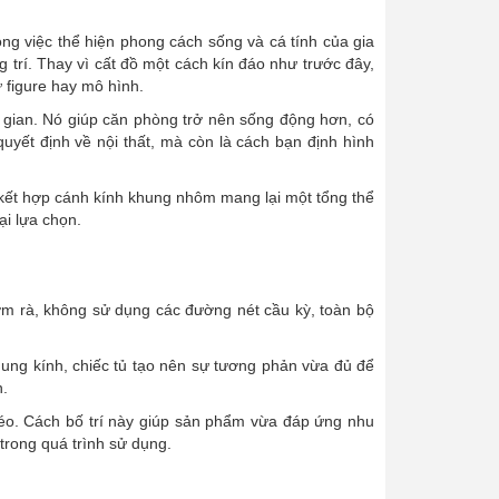
ng việc thể hiện phong cách sống và cá tính của gia
trí. Thay vì cất đồ một cách kín đáo như trước đây,
 figure hay mô hình.
g gian. Nó giúp căn phòng trở nên sống động hơn, có
quyết định về nội thất, mà còn là cách bạn định hình
e kết hợp cánh kính khung nhôm mang lại một tổng thể
ại lựa chọn.
rườm rà, không sử dụng các đường nét cầu kỳ, toàn bộ
hung kính, chiếc tủ tạo nên sự tương phản vừa đủ để
n.
kéo. Cách bố trí này giúp sản phẩm vừa đáp ứng nhu
trong quá trình sử dụng.