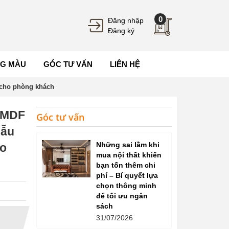
0
Đăng nhập
Đăng ký
G MÀU
GÓC TƯ VẤN
LIÊN HỆ
 cho phòng khách
y MDF
Góc tư vấn
Mẫu
Những sai lầm khi
ho
mua nội thất khiến
bạn tốn thêm chi
phí – Bí quyết lựa
chọn thông minh
để tối ưu ngân
sách
31/07/2026