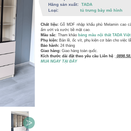
Hãng sản xuất:
TADA
Loại:
tủ trưng bày mô hình
Chất liệu:
Gỗ MDF nhập khẩu phủ Melamin cao c
ẩm ướt và xước bề mặt cao.
Màu sắc
: Tham khảo
bảng màu nội thất TADA Việ
Phụ kiện:
Bản lề, ốc vít, phụ kiện cơ bản cho việc l
Bảo hành:
24 tháng
Giao hàng:
Giao hàng toàn quốc.
Kích thước dài đặt theo yêu cầu Liên hệ
:
0898.58.
MUA NGAY TẠI ĐÂY