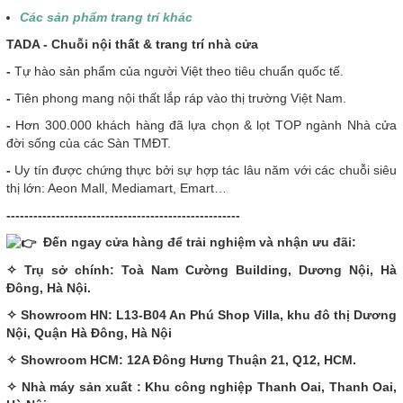
Các sản phẩm trang trí khác
T
ADA - Chuỗi nội thất & trang trí nhà cửa
-
Tự hào sản phẩm của người Việt theo tiêu chuẩn quốc tế.
-
Tiên phong mang nội thất lắp ráp vào thị trường Việt Nam.
-
Hơn 300.000 khách hàng đã lựa chọn & lọt TOP ngành Nhà cửa
đời sống của các Sàn TMĐT.
-
Uy tín được chứng thực bởi sự hợp tác lâu năm với các chuỗi siêu
thị lớn: Aeon Mall, Mediamart, Emart…
----------------------------------------------------
Đến ngay cửa hàng để trải nghiệm và nhận ưu đãi:
✧ Trụ sở chính: Toà Nam Cường Building, Dương Nội, Hà
Đông, Hà Nội.
✧ Showroom HN:
L13-B04 An Phú Shop Villa, khu đô thị Dương
Nội, Quận Hà Đông, Hà Nội
✧ Showroom HCM: 12A Đông Hưng Thuận 21, Q12, HCM.
✧ Nhà máy sản xuất : Khu công nghiệp Thanh Oai, Thanh Oai,