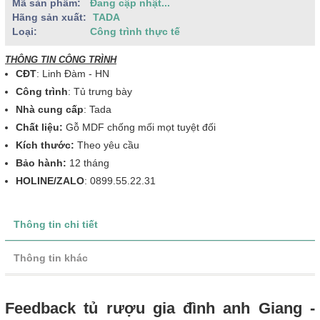
Mã sản phẩm:
Đang cập nhật...
Hãng sản xuất:
TADA
Loại:
Công trình thực tế
THÔNG TIN CÔNG TRÌNH
CĐT
: Linh Đàm - HN
Công trình
: Tủ trưng bày
Nhà cung cấp
: Tada
Chất liệu:
Gỗ MDF chống mối mọt tuyệt đối
Kích thước:
Theo yêu cầu
Bảo hành:
12 tháng
HOLINE/ZALO
: 0899.55.22.31
Thông tin chi tiết
Thông tin khác
Feedback tủ rượu gia đình anh Giang -