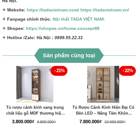
Hà Nội.
✧ Website:
https://tadavietnam.com/
https://tadavietnam.vn/
✧ Fanpage chính thức
: Nội thất TADA VIỆT NAM.
✧ Shopee:
https://shopee.vn/home.concept88
✧ Hotline /Zalo: Hà Nội :
0899.55.22.31
Sản phẩm cùng loại
- 21%
- 22%
Tủ rượu cánh kính sang trọng
Tủ Rượu Cánh Kính Hiện Đại Có
chất liệu gỗ MDF thương hiệu
Đèn LED – Nâng Tầm Không
TADA- TD1614
Gian Sống Sang Trọng -
3.800.000₫
7.800.000₫
4.800.000₫
10.000.000₫
Thương Hiệu TADA Việt Nam -
TDTR58