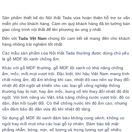
Sản phẩm thiết kế do Nội thất Tada vừa hoàn thiện hỗ trợ tư vấn
miễn phí cho khách hàng. Cám ơn quý khách hàng đã tin tưởng bàn
giao công trình nội thất để lên phương án ưng ý nhất.
Đến với
Tada Vệt Nam
chúng tôi cam kết sẽ mang đến cho khách
hàng những trải nghiệm tốt nhất.
Các mẫu sản phẩm của Nội thất Tada thường được dùng chủ yếu
là gỗ MDF lõi xanh chống ẩm.
Khác với gỗ MDF thường, gỗ MDF lõi xanh có khả năng chống
ẩm, mốc, mối mọt vượt trội. Đặc biệt, khí hậu Việt Nam mang tính
chất nóng ẩm, độ ẩm không khí cao, nhiệt độ cao nên sự thay đổi
nhiệt độ đột ngột sẽ khiến cho các loại gỗ công nghiệp thông
thường hay bị nứt, hay ẩm mốc, bung nổ khi thay đổi nhiệt độ đột
ngột. Với tính năng ưu Việt, khả năng chống nước vượt trội, độ co
dãn, đàn hồi tuyệt đối. Có thể chống nước khi độ ẩm cao, nhưng
vẫn đảm bảo độ dãn vừa đủ khi nhiệt độ tăng.
Sử dụng gỗ MDF lõi xanh đảm bảo không cong vênh, không co
ngót hay mối mọt như các loại gỗ tự nhiên. Đảm bảo bề mặt
phẳng nhẵn, bóng, mịn, số lượng và trọng lượng sợi gỗ nhiều