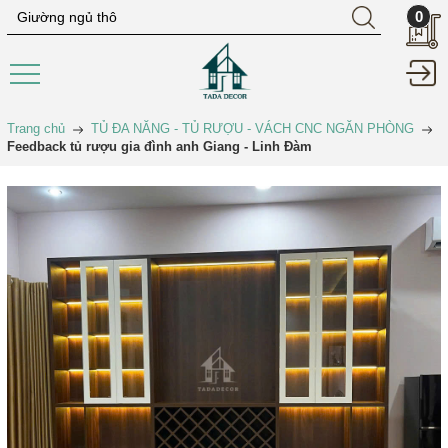
0
Trang chủ
TỦ ĐA NĂNG - TỦ RƯỢU - VÁCH CNC NGĂN PHÒNG
Feedback tủ rượu gia đình anh Giang - Linh Đàm