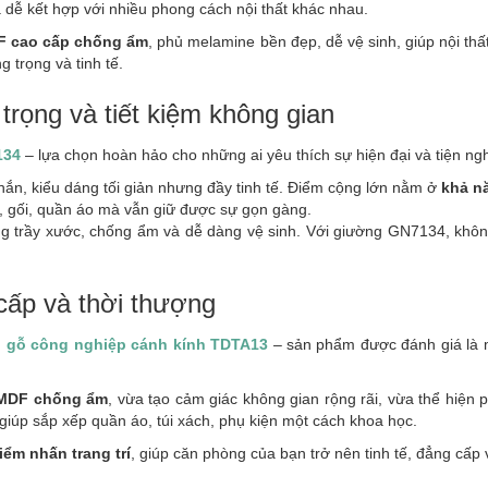
 dễ kết hợp với nhiều phong cách nội thất khác nhau.
F cao cấp chống ẩm
, phủ melamine bền đẹp, dễ vệ sinh, giúp nội th
 trọng và tinh tế.
rọng và tiết kiệm không gian
134
– lựa chọn hoàn hảo cho những ai yêu thích sự hiện đại và tiện ngh
hắn, kiểu dáng tối giản nhưng đầy tinh tế. Điểm cộng lớn nằm ở
khả n
, gối, quần áo mà vẫn giữ được sự gọn gàng.
trầy xước, chống ẩm và dễ dàng vệ sinh. Với giường GN7134, không g
cấp và thời thượng
o gỗ công nghiệp cánh kính TDTA13
– sản phẩm được đánh giá là m
 MDF chống ẩm
, vừa tạo cảm giác không gian rộng rãi, vừa thể hiện 
 giúp sắp xếp quần áo, túi xách, phụ kiện một cách khoa học.
iểm nhấn trang trí
, giúp căn phòng của bạn trở nên tinh tế, đẳng cấp 