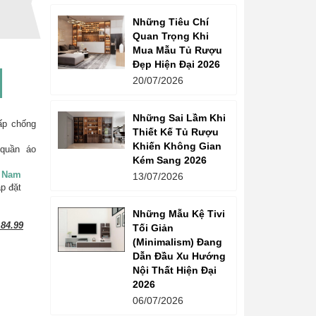
Những Tiêu Chí
Quan Trọng Khi
Mua Mẫu Tủ Rượu
Đẹp Hiện Đại 2026
20/07/2026
Những Sai Lầm Khi
ấp chống
Thiết Kế Tủ Rượu
Khiến Không Gian
quần áo
Kém Sang 2026
t Nam
13/07/2026
ắp đặt
Những Mẫu Kệ Tivi
84.99
Tối Giản
(Minimalism) Đang
Dẫn Đầu Xu Hướng
Nội Thất Hiện Đại
2026
06/07/2026