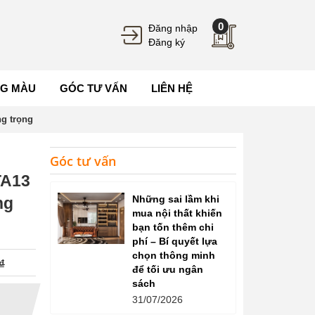
0
Đăng nhập
Đăng ký
G MÀU
GÓC TƯ VẤN
LIÊN HỆ
g trọng
Góc tư vấn
TA13
Những sai lầm khi
ng
mua nội thất khiến
bạn tốn thêm chi
phí – Bí quyết lựa
chọn thông minh
₫
để tối ưu ngân
sách
31/07/2026