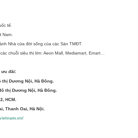
ốc tế.
ệt Nam.
gành Nhà cửa đời sống của các Sàn TMĐT.
các chuỗi siêu thị lớn: Aeon Mall, Mediamart, Emart…
 ưu đãi:
ô thị Dương Nội, Hà Đông.
đô thị Dương Nội, Hà Đông.
2, HCM.
, Thanh Oai, Hà Nội.
avietnam.vn/