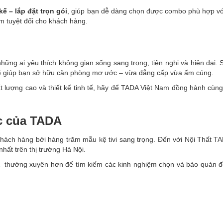
kế – lắp đặt trọn gói
, giúp bạn dễ dàng chọn được combo phù hợp vớ
 tuyệt đối cho khách hàng.
những ai yêu thích không gian sống sang trọng, tiện nghi và hiện đại
 giúp bạn sở hữu căn phòng mơ ước – vừa đẳng cấp vừa ấm cúng.
t lượng cao và thiết kế tinh tế, hãy để TADA Việt Nam đồng hành cùng
c của TADA
hách hàng bởi hàng trăm mẫu kệ tivi sang trọng. Đến với Nội Thất
nhất trên thị trường Hà Nội.
A
thường xuyên hơn để tìm kiếm các kinh nghiệm chọn và bảo quản đồ