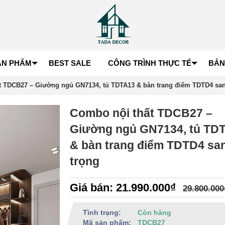
ẢN PHẨM
BEST SALE
CÔNG TRÌNH THỰC TẾ
BẢN
t TDCB27 – Giường ngủ GN7134, tủ TDTA13 & bàn trang điểm TDTD4 san
Combo nội thất TDCB27 –
Giường ngủ GN7134, tủ TD
& bàn trang điểm TDTD4 sa
trọng
Giá bán: 21.990.000₫
29.800.000
Tình trạng:
Còn hàng
Mã sản phẩm:
TDCB27