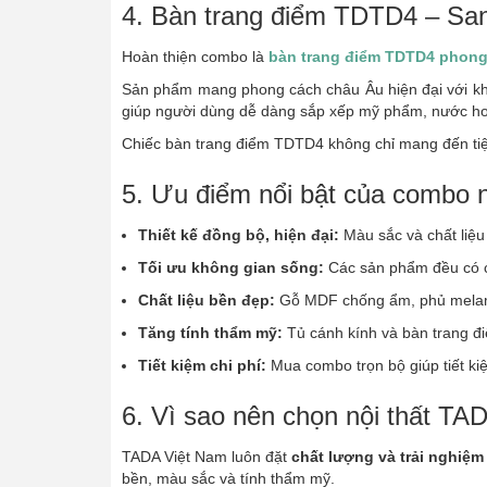
4. Bàn trang điểm TDTD4 – San
Hoàn thiện combo là
bàn trang điểm TDTD4 phong
Sản phẩm mang phong cách châu Âu hiện đại với khu
giúp người dùng dễ dàng sắp xếp mỹ phẩm, nước ho
Chiếc bàn trang điểm TDTD4 không chỉ mang đến tiện 
5. Ưu điểm nổi bật của combo 
Thiết kế đồng bộ, hiện đại:
Màu sắc và chất liệu
Tối ưu không gian sống:
Các sản phẩm đều có c
Chất liệu bền đẹp:
Gỗ MDF chống ẩm, phủ melamin
Tăng tính thẩm mỹ:
Tủ cánh kính và bàn trang đ
Tiết kiệm chi phí:
Mua combo trọn bộ giúp tiết ki
6. Vì sao nên chọn nội thất TA
TADA Việt Nam luôn đặt
chất lượng và trải nghiệ
bền, màu sắc và tính thẩm mỹ.