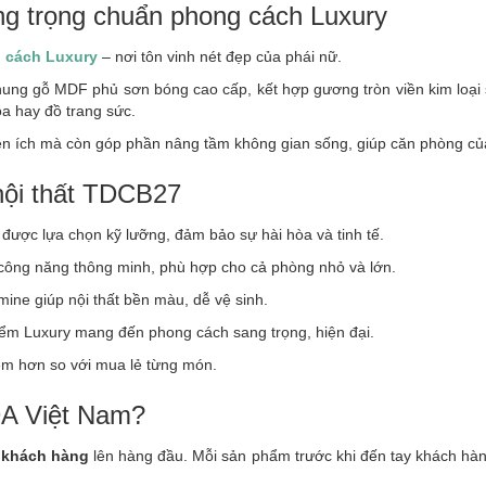
g trọng chuẩn phong cách Luxury
 cách Luxury
– nơi tôn vinh nét đẹp của phái nữ.
ng gỗ MDF phủ sơn bóng cao cấp, kết hợp gương tròn viền kim loại s
a hay đồ trang sức.
ích mà còn góp phần nâng tầm không gian sống, giúp căn phòng của bạn
nội thất TDCB27
 được lựa chọn kỹ lưỡng, đảm bảo sự hài hòa và tinh tế.
ông năng thông minh, phù hợp cho cả phòng nhỏ và lớn.
e giúp nội thất bền màu, dễ vệ sinh.
iểm Luxury mang đến phong cách sang trọng, hiện đại.
ệm hơn so với mua lẻ từng món.
DA Việt Nam?
m khách hàng
lên hàng đầu. Mỗi sản phẩm trước khi đến tay khách hàng