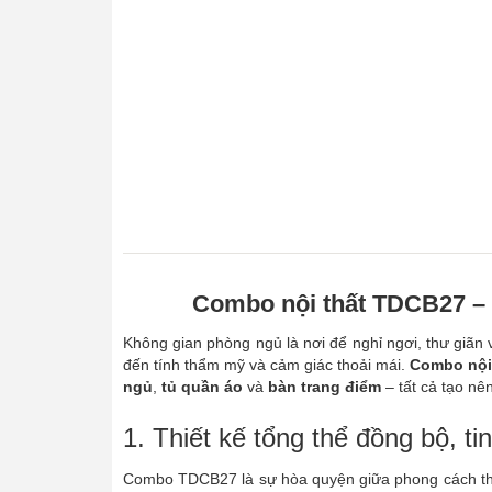
Combo nội thất TDCB27 – 
Không gian phòng ngủ là nơi để nghỉ ngơi, thư giãn 
đến tính thẩm mỹ và cảm giác thoải mái.
Combo nội
ngủ
,
tủ quần áo
và
bàn trang điểm
– tất cả tạo nê
1. Thiết kế tổng thể đồng bộ, tin
Combo TDCB27 là sự hòa quyện giữa phong cách thiết