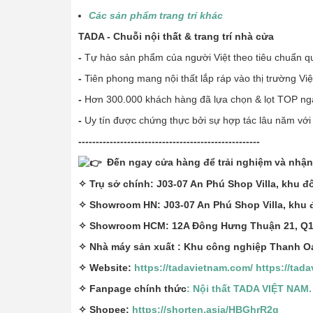
Các sản phẩm trang trí khác
T
ADA - Chuỗi nội thất & trang trí nhà cửa
-
Tự hào sản phẩm của người Việt theo tiêu chuẩn qu
-
Tiên phong mang nội thất lắp ráp vào thị trường Vi
-
Hơn 300.000 khách hàng đã lựa chọn & lọt TOP n
-
Uy tín được chứng thực bởi sự hợp tác lâu năm với 
----------------------------------------------------
Đến ngay cửa hàng để trải nghiệm và nhận
✧ Trụ sở chính: J03-07 An Phú Shop Villa, khu đ
✧ Showroom HN: J03-07 An Phú Shop Villa, khu 
✧ Showroom HCM: 12A Đông Hưng Thuận 21, Q1
✧ Nhà máy sản xuất : Khu công nghiệp Thanh Oai
✧ Website:
https://tadavietnam.com/
https://tad
✧ Fanpage chính thức
: Nội thất TADA VIỆT NAM.
✧ Shopee:
https://shorten.asia/HBGhrR2g