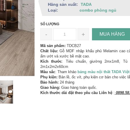
Hãng sản xuất:
TADA
Loại:
combo phòng ngủ
SỐ LƯỢNG
-
+
MUA HÀNG
Mã sản phẩm:
TDCB27
Chất liệu:
Gỗ MDF nhập khẩu phủ Melamin cao c
ẩm ướt và xước bề mặt cao.
Kích thước
: Tiêu chuẩn, giường 2mx1m8, Tủ 
2m1x2m2x60cm
Màu sắc
: Tham khảo
bảng màu nội thất TADA Việ
Phụ kiện:
Bản lề, ốc vít, phụ kiện cơ bản cho việc l
Bảo hành:
24 tháng
Giao hàng:
Giao hàng toàn quốc.
Kích thước dài đặt theo yêu cầu Liên hệ
:
0898.58.