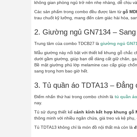
không gian phòng ngủ trở nên nhẹ nhàng, dễ chịu và
Các sản phẩm trong combo đều được làm từ
gỗ MD
trau chuốt kỹ lưỡng, mang đến cảm giác hài hòa, sang
2. Giường ngủ GN7134 – Sang t
Trung tâm của combo TDCB27 là
giường ngủ GN7
Mẫu giường này nổi bật với thiết kế khung gỗ chắc c
dưới gầm giường, giúp bạn dễ dàng cất giữ chăn, ga
Bề mặt giường phủ lớp melamine cao cấp giúp chống 
sang trọng hơn bao giờ hết.
3. Tủ quần áo TDTA13 – Đẳng 
Điểm nhấn thứ hai trong combo chính là
tủ quần á
nay.
Tủ sử dụng thiết kế
cánh kính kết hợp khung gỗ
thông minh với nhiều ngăn chứa, giá treo và kệ phụ,
Tủ TDTA13 không chỉ là món đồ nội thất mà còn là
đ