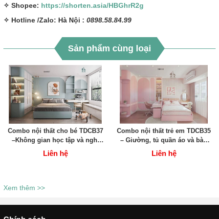
✧ Shopee:
https://shorten.asia/HBGhrR2g
✧ Hotline /Zalo: Hà Nội :
0898.58.84.99
Sản phẩm cùng loại
Combo nội thất cho bé TDCB37
Combo nội thất trẻ em TDCB35
–Không gian học tập và nghỉ
– Giường, tủ quần áo và bàn
ngơi hoàn hảo cho trẻ nhỏ
học đáng yêu, an toàn cho bé
Liên hệ
Liên hệ
Xem thêm >>