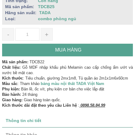
Tình trạng:
Còn hàng
Mã sản phẩm:
TDCB25
Hãng sản xuất:
TADA
Loại:
combo phòng ngủ
-
+
MUA HÀNG
Mã sản phẩm:
TDCB22
Chất liệu:
Gỗ MDF nhập khẩu phủ Melamin cao cấp chống ẩm ướt và
xước bề mặt cao.
Kích thước
: Tiêu chuẩn, giường 2mx1m8, Tủ quần áo 2m1x1m6x60cm
Màu sắc
: Tham khảo
bảng màu nội thất TADA Việt Nam
Phụ kiện:
Bản lề, ốc vít, phụ kiện cơ bản cho việc lắp đặt
Bảo hành:
24 tháng
Giao hàng:
Giao hàng toàn quốc.
Kích thước dài đặt theo yêu cầu Liên hệ
:
0898.58.84.99
Thông tin chi tiết
Thông tin khác