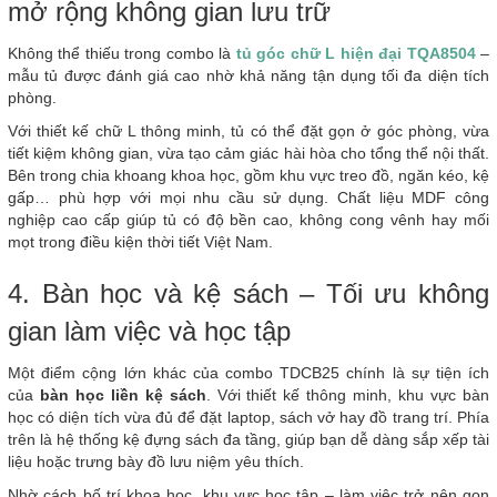
mở rộng không gian lưu trữ
Không thể thiếu trong combo là
tủ góc chữ L hiện đại TQA8504
–
mẫu tủ được đánh giá cao nhờ khả năng tận dụng tối đa diện tích
phòng.
Với thiết kế chữ L thông minh, tủ có thể đặt gọn ở góc phòng, vừa
tiết kiệm không gian, vừa tạo cảm giác hài hòa cho tổng thể nội thất.
Bên trong chia khoang khoa học, gồm khu vực treo đồ, ngăn kéo, kệ
gấp… phù hợp với mọi nhu cầu sử dụng. Chất liệu MDF công
nghiệp cao cấp giúp tủ có độ bền cao, không cong vênh hay mối
mọt trong điều kiện thời tiết Việt Nam.
4. Bàn học và kệ sách – Tối ưu không
gian làm việc và học tập
Một điểm cộng lớn khác của combo TDCB25 chính là sự tiện ích
của
bàn học liền kệ sách
. Với thiết kế thông minh, khu vực bàn
học có diện tích vừa đủ để đặt laptop, sách vở hay đồ trang trí. Phía
trên là hệ thống kệ đựng sách đa tầng, giúp bạn dễ dàng sắp xếp tài
liệu hoặc trưng bày đồ lưu niệm yêu thích.
Nhờ cách bố trí khoa học, khu vực học tập – làm việc trở nên gọn