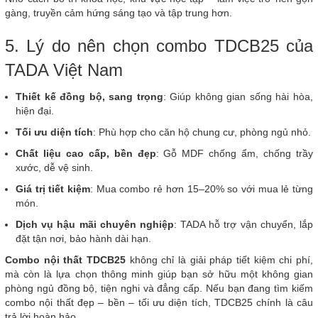
gàng, truyền cảm hứng sáng tạo và tập trung hơn.
5. Lý do nên chọn combo TDCB25 của
TADA Việt Nam
Thiết kế đồng bộ, sang trọng
: Giúp không gian sống hài hòa,
hiện đại.
Tối ưu diện tích
: Phù hợp cho căn hộ chung cư, phòng ngủ nhỏ.
Chất liệu cao cấp, bền đẹp
: Gỗ MDF chống ẩm, chống trầy
xước, dễ vệ sinh.
Giá trị tiết kiệm
: Mua combo rẻ hơn 15–20% so với mua lẻ từng
món.
Dịch vụ hậu mãi chuyên nghiệp
: TADA hỗ trợ vận chuyển, lắp
đặt tận nơi, bảo hành dài hạn.
Combo nội thất TDCB25
không chỉ là giải pháp tiết kiệm chi phí,
mà còn là lựa chọn thông minh giúp bạn sở hữu một không gian
phòng ngủ đồng bộ, tiện nghi và đẳng cấp. Nếu bạn đang tìm kiếm
combo nội thất đẹp – bền – tối ưu diện tích, TDCB25 chính là câu
trả lời hoàn hảo.