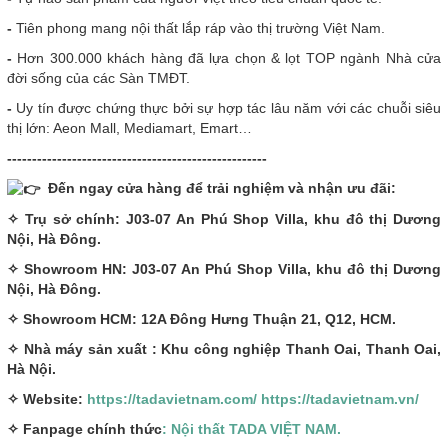
-
Tiên phong mang nội thất lắp ráp vào thị trường Việt Nam.
-
Hơn 300.000 khách hàng đã lựa chọn & lọt TOP ngành Nhà cửa
đời sống của các Sàn TMĐT.
-
Uy tín được chứng thực bởi sự hợp tác lâu năm với các chuỗi siêu
thị lớn: Aeon Mall, Mediamart, Emart…
----------------------------------------------------
Đến ngay cửa hàng để trải nghiệm và nhận ưu đãi:
✧ Trụ sở chính: J03-07 An Phú Shop Villa, khu đô thị Dương
Nội, Hà Đông.
✧ Showroom HN: J03-07 An Phú Shop Villa, khu đô thị Dương
Nội, Hà Đông.
✧ Showroom HCM: 12A Đông Hưng Thuận 21, Q12, HCM.
✧ Nhà máy sản xuất : Khu công nghiệp Thanh Oai, Thanh Oai,
Hà Nội.
✧ Website:
https://tadavietnam.com/
https://tadavietnam.vn/
✧ Fanpage chính thức
: Nội thất TADA VIỆT NAM.