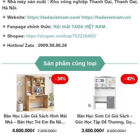
✧ Nhà máy sản xuất : Khu công nghiệp Thanh Oai, Thanh Oai,
Hà Nội.
✧ Website:
https://tadavietnam.com/
https://tadavietnam.vn/
✧ Fanpage chính thức
: Nội thất TADA VIỆT NAM.
✧ Shopee:
https://shopee.vn/shop/752216482/
✧
Hotline/ Zalo
:
0909.56.86.26
Sản phẩm cùng loại
- 34%
- 40%
Bàn Học Liền Giá Sách Hình Mái
Bàn Học Sinh Có Giá Sách –
Nhà – Bàn Học Trẻ Em Đa Năng
Góc Học Tập Dễ Thương, Gọn
- Thương Hiệu TADA Việt Nam -
Gàng Và Đầy Cảm Hứng Cho Bé
4.600.000₫
3.600.000₫
7.000.000₫
6.000.000₫
TDBH80
- Thương Hiệu TADA Việt Nam -
TDBH79