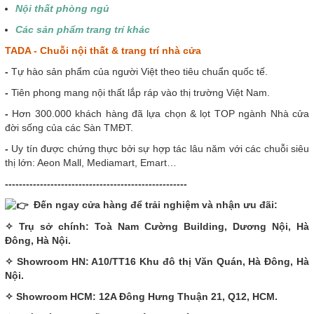
Nội thất phòng ngủ
Các sản phẩm trang trí khác
T
ADA - Chuỗi nội thất & trang trí nhà cửa
-
Tự hào sản phẩm của người Việt theo tiêu chuẩn quốc tế.
-
Tiên phong mang nội thất lắp ráp vào thị trường Việt Nam.
-
Hơn 300.000 khách hàng đã lựa chọn & lọt TOP ngành Nhà cửa
đời sống của các Sàn TMĐT.
-
Uy tín được chứng thực bởi sự hợp tác lâu năm với các chuỗi siêu
thị lớn: Aeon Mall, Mediamart, Emart…
----------------------------------------------------
Đến ngay cửa hàng để trải nghiệm và nhận ưu đãi:
✧ Trụ sở chính: Toà Nam Cường Building, Dương Nội, Hà
Đông, Hà Nội.
✧ Showroom HN: A10/TT16 Khu đô thị Văn Quán, Hà Đông, Hà
Nội.
✧ Showroom HCM: 12A Đông Hưng Thuận 21, Q12, HCM.