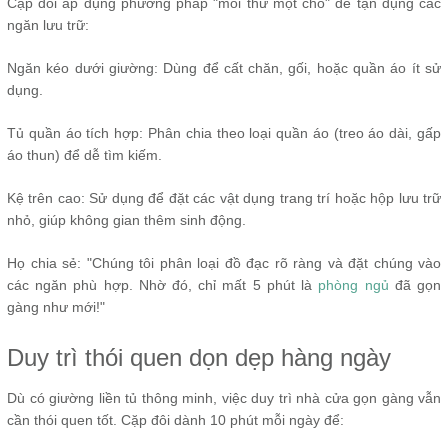
Cặp đôi áp dụng phương pháp "mỗi thứ một chỗ" để tận dụng các
ngăn lưu trữ:
Ngăn kéo dưới giường: Dùng để cất chăn, gối, hoặc quần áo ít sử
dụng.
Tủ quần áo tích hợp: Phân chia theo loại quần áo (treo áo dài, gấp
áo thun) để dễ tìm kiếm.
Kệ trên cao: Sử dụng để đặt các vật dụng trang trí hoặc hộp lưu trữ
nhỏ, giúp không gian thêm sinh động.
Họ chia sẻ: "Chúng tôi phân loại đồ đạc rõ ràng và đặt chúng vào
các ngăn phù hợp. Nhờ đó, chỉ mất 5 phút là
phòng ngủ
đã gọn
gàng như mới!"
Duy trì thói quen dọn dẹp hàng ngày
Dù có giường liền tủ thông minh, việc duy trì nhà cửa gọn gàng vẫn
cần thói quen tốt. Cặp đôi dành 10 phút mỗi ngày để: