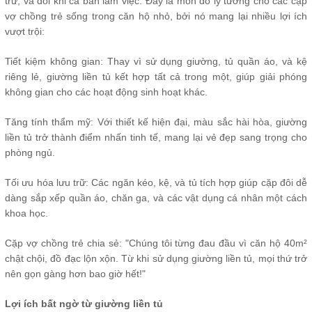
trữ, và đôi khi cả bàn làm việc. Đây là món đồ lý tưởng cho các cặp
vợ chồng trẻ sống trong căn hộ nhỏ, bởi nó mang lại nhiều lợi ích
vượt trội:
Tiết kiệm không gian: Thay vì sử dụng giường, tủ quần áo, và kệ
riêng lẻ, giường liền tủ kết hợp tất cả trong một, giúp giải phóng
không gian cho các hoạt động sinh hoạt khác.
Tăng tính thẩm mỹ: Với thiết kế hiện đại, màu sắc hài hòa, giường
liền tủ trở thành điểm nhấn tinh tế, mang lại vẻ đẹp sang trọng cho
phòng ngủ.
Tối ưu hóa lưu trữ: Các ngăn kéo, kệ, và tủ tích hợp giúp cặp đôi dễ
dàng sắp xếp quần áo, chăn ga, và các vật dụng cá nhân một cách
khoa học.
Cặp vợ chồng trẻ chia sẻ: "Chúng tôi từng đau đầu vì căn hộ 40m²
chật chội, đồ đạc lộn xộn. Từ khi sử dụng giường liền tủ, mọi thứ trở
nên gọn gàng hơn bao giờ hết!"
Lợi ích bất ngờ từ giường liền tủ