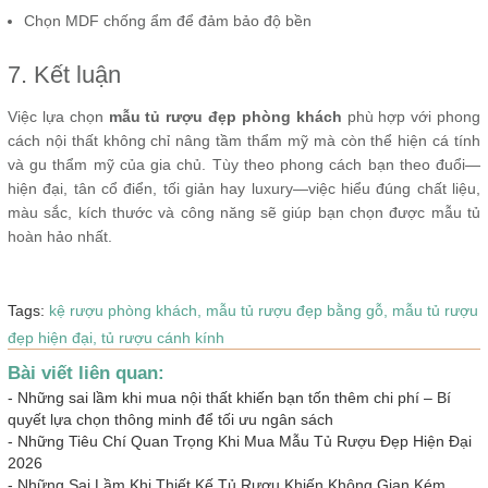
Chọn MDF chống ẩm để đảm bảo độ bền
7. Kết luận
Việc lựa chọn
mẫu tủ rượu đẹp phòng khách
phù hợp với phong
cách nội thất không chỉ nâng tầm thẩm mỹ mà còn thể hiện cá tính
và gu thẩm mỹ của gia chủ. Tùy theo phong cách bạn theo đuổi—
hiện đại, tân cổ điển, tối giản hay luxury—việc hiểu đúng chất liệu,
màu sắc, kích thước và công năng sẽ giúp bạn chọn được mẫu tủ
hoàn hảo nhất.
Tags:
kệ rượu phòng khách,
mẫu tủ rượu đẹp bằng gỗ,
mẫu tủ rượu
đẹp hiện đại,
tủ rượu cánh kính
Bài viết liên quan:
-
Những sai lầm khi mua nội thất khiến bạn tốn thêm chi phí – Bí
quyết lựa chọn thông minh để tối ưu ngân sách
-
Những Tiêu Chí Quan Trọng Khi Mua Mẫu Tủ Rượu Đẹp Hiện Đại
2026
-
Những Sai Lầm Khi Thiết Kế Tủ Rượu Khiến Không Gian Kém