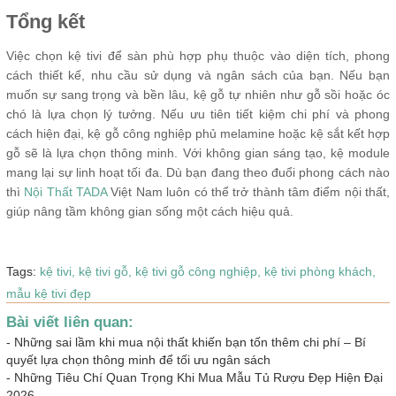
Tổng kết
Việc chọn kệ tivi để sàn phù hợp phụ thuộc vào diện tích, phong
cách thiết kế, nhu cầu sử dụng và ngân sách của bạn. Nếu bạn
muốn sự sang trọng và bền lâu, kệ gỗ tự nhiên như gỗ sồi hoặc óc
chó là lựa chọn lý tưởng. Nếu ưu tiên tiết kiệm chi phí và phong
cách hiện đại, kệ gỗ công nghiệp phủ melamine hoặc kệ sắt kết hợp
gỗ sẽ là lựa chọn thông minh. Với không gian sáng tạo, kệ module
mang lại sự linh hoạt tối đa. Dù bạn đang theo đuổi phong cách nào
thì
Nội Thất TADA
Việt Nam luôn có thể trở thành tâm điểm nội thất,
giúp nâng tầm không gian sống một cách hiệu quả.
Tags:
kệ tivi,
kệ tivi gỗ,
kệ tivi gỗ công nghiệp,
kệ tivi phòng khách,
mẫu kệ tivi đẹp
Bài viết liên quan:
-
Những sai lầm khi mua nội thất khiến bạn tốn thêm chi phí – Bí
quyết lựa chọn thông minh để tối ưu ngân sách
-
Những Tiêu Chí Quan Trọng Khi Mua Mẫu Tủ Rượu Đẹp Hiện Đại
2026