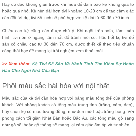
Hãy đo đạc không gian trước khi mua để đảm bảo kệ không quá to
hoặc quá nhỏ. Kệ nên dài hơn tivi khoảng 10-20 cm để tạo cảm giác
cân đối. Ví dụ, tivi 55 inch sẽ phù hợp với kệ dài từ 60 đến 70 inch.
Chiều cao kệ cũng cần được chú ý. Khi ngồi trên sofa, tâm màn
hình tivi nên ở ngang tầm mắt để tránh mỏi cổ. Hầu hết kệ tivi để
sàn có chiều cao từ 38 đến 76 cm, được thiết kế theo tiêu chuẩn
công thái học để mang lại trải nghiệm xem thoải mái.
>> Xem thêm:
Kệ Tivi Để Sàn Và Hành Tình Tìm Kiếm Sự Hoàn
Hảo Cho Ngôi Nhà Của Bạn
Phối màu sắc hài hòa với nội thất
Màu sắc của kệ tivi cần hòa hợp với bảng màu tổng thể của phòng
khách. Với phòng khách có tông màu trung tính (trắng, xám, đen),
hãy chọn kệ có màu tương đồng, như đen mờ hoặc trắng bóng. Với
phong cách tối giản Nhật Bản hoặc Bắc Âu, các tông màu gỗ sáng
như gỗ sồi hoặc gỗ thông sẽ mang lại cảm giác ấm áp và tự nhiên.