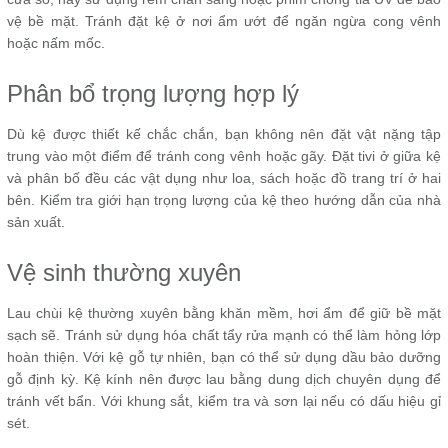
vệ bề mặt. Tránh đặt kệ ở nơi ẩm ướt để ngăn ngừa cong vênh
hoặc nấm mốc.
Phân bổ trọng lượng hợp lý
Dù kệ được thiết kế chắc chắn, bạn không nên đặt vật nặng tập
trung vào một điểm để tránh cong vênh hoặc gãy. Đặt tivi ở giữa kệ
và phân bố đều các vật dụng như loa, sách hoặc đồ trang trí ở hai
bên. Kiểm tra giới hạn trọng lượng của kệ theo hướng dẫn của nhà
sản xuất.
Vệ sinh thường xuyên
Lau chùi kệ thường xuyên bằng khăn mềm, hơi ẩm để giữ bề mặt
sạch sẽ. Tránh sử dụng hóa chất tẩy rửa mạnh có thể làm hỏng lớp
hoàn thiện. Với kệ gỗ tự nhiên, bạn có thể sử dụng dầu bảo dưỡng
gỗ định kỳ. Kệ kính nên được lau bằng dung dịch chuyên dụng để
tránh vết bẩn. Với khung sắt, kiểm tra và sơn lại nếu có dấu hiệu gỉ
sét.