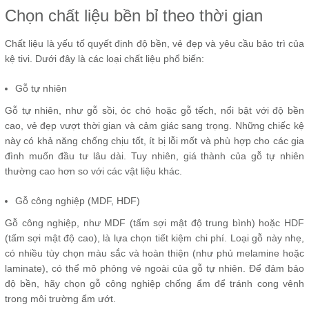
Chọn chất liệu bền bỉ theo thời gian
Chất liệu là yếu tố quyết định độ bền, vẻ đẹp và yêu cầu bảo trì của
kệ tivi. Dưới đây là các loại chất liệu phổ biến:
Gỗ tự nhiên
Gỗ tự nhiên, như gỗ sồi, óc chó hoặc gỗ tếch, nổi bật với độ bền
cao, vẻ đẹp vượt thời gian và cảm giác sang trọng. Những chiếc kệ
này có khả năng chống chịu tốt, ít bị lỗi mốt và phù hợp cho các gia
đình muốn đầu tư lâu dài. Tuy nhiên, giá thành của gỗ tự nhiên
thường cao hơn so với các vật liệu khác.
Gỗ công nghiệp (MDF, HDF)
Gỗ công nghiệp, như MDF (tấm sợi mật độ trung bình) hoặc HDF
(tấm sợi mật độ cao), là lựa chọn tiết kiệm chi phí. Loại gỗ này nhẹ,
có nhiều tùy chọn màu sắc và hoàn thiện (như phủ melamine hoặc
laminate), có thể mô phỏng vẻ ngoài của gỗ tự nhiên. Để đảm bảo
độ bền, hãy chọn gỗ công nghiệp chống ẩm để tránh cong vênh
trong môi trường ẩm ướt.