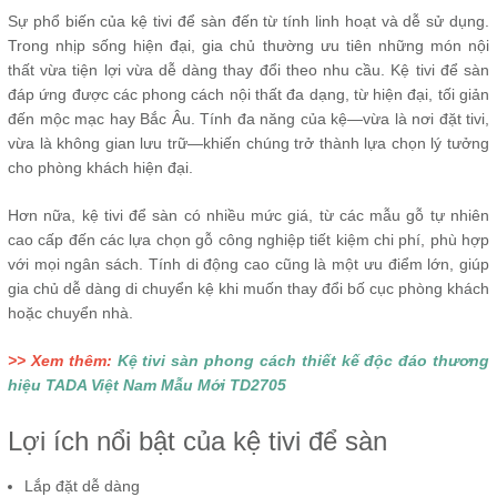
Sự phổ biến của kệ tivi để sàn đến từ tính linh hoạt và dễ sử dụng.
Trong nhịp sống hiện đại, gia chủ thường ưu tiên những món nội
thất vừa tiện lợi vừa dễ dàng thay đổi theo nhu cầu. Kệ tivi để sàn
đáp ứng được các phong cách nội thất đa dạng, từ hiện đại, tối giản
đến mộc mạc hay Bắc Âu. Tính đa năng của kệ—vừa là nơi đặt tivi,
vừa là không gian lưu trữ—khiến chúng trở thành lựa chọn lý tưởng
cho phòng khách hiện đại.
Hơn nữa, kệ tivi để sàn có nhiều mức giá, từ các mẫu gỗ tự nhiên
cao cấp đến các lựa chọn gỗ công nghiệp tiết kiệm chi phí, phù hợp
với mọi ngân sách. Tính di động cao cũng là một ưu điểm lớn, giúp
gia chủ dễ dàng di chuyển kệ khi muốn thay đổi bố cục phòng khách
hoặc chuyển nhà.
>> Xem thêm:
Kệ tivi sàn phong cách thiết kế độc đáo thương
hiệu TADA Việt Nam Mẫu Mới TD2705
Lợi ích nổi bật của kệ tivi để sàn
Lắp đặt dễ dàng