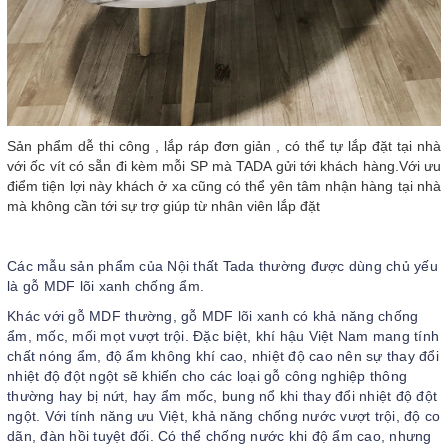
Sản phẩm dễ thi công , lắp ráp đơn giản , có thể tự lắp đặt tại nhà
với ốc vít có sẵn đi kèm mỗi SP mà TADA gửi tới khách hàng.Với ưu
điểm tiện lợi này khách ở xa cũng có thể yên tâm nhận hàng tại nhà
mà không cần tới sự trợ giúp từ nhân viên lắp đặt
Các mẫu sản phẩm của Nội thất Tada thường được dùng chủ yếu
là gỗ MDF lõi xanh chống ẩm.
Khác với gỗ MDF thường, gỗ MDF lõi xanh có khả năng chống
ẩm, mốc, mối mọt vượt trội. Đặc biệt, khí hậu Việt Nam mang tính
chất nóng ẩm, độ ẩm không khí cao, nhiệt độ cao nên sự thay đổi
nhiệt độ đột ngột sẽ khiến cho các loại gỗ công nghiệp thông
thường hay bị nứt, hay ẩm mốc, bung nổ khi thay đổi nhiệt độ đột
ngột. Với tính năng ưu Việt, khả năng chống nước vượt trội, độ co
dãn, đàn hồi tuyệt đối. Có thể chống nước khi độ ẩm cao, nhưng