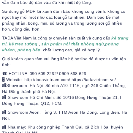
vẫn đảm bảo độ dãn vừa đủ khi nhiệt độ tăng.
Sử dụng gỗ MDF lõi xanh đảm bảo không cong vênh, không co
ngót hay mối mọt như các loại gỗ tự nhiên. Đảm bảo bề mặt
phẳng nhẵn, bóng, mịn, số lượng và trọng lượng sợi gỗ nhiều
hơn, đồng đều hơn.
TADA Việt Nam là công ty chuyên sản xuất và cung cấp
kệ trang
trí, kệ treo tường
,
sản phẩm nội thất phòng ngủ
,
phòng
khách
,
phòng bếp
chất lượng cao, giá cả hợp lý.
Quý khách quan tâm vui lòng liên hệ hotline để được tư vấn tận
tình:
☎ HOTLINE: 090.609.2262/ 0909.568.626
🖥 Website: http://tadavietnam.com/ https://tadavietnam.vn/
🏬Showroom: Hà Nội: Số nhà A10-TT16, ngõ 248 Chiến Thắng,
Hà Đông thành phố Hà Nội.
🏬 Showroom Hồ Chí Minh: Số 10/16 Đông Hưng Thuận 21, f
Đông Hưng Thuận, Q12, HCM.
🏬 Showroom Aeon: Tầng 3, TTM Aeon Hà Đông, Long Biên, Hà
Nội.
🏬 Nhà máy: Khu công nghiệp Thanh Oai, xã Bích Hòa, huyện
Thanh Oai, Hà Nội.