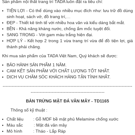
Sản phẩm nội thất trang trí TADA luôn đặt ra tiêu chí:
TIỆN LỢI - Có thể dùng vào nhiều mục đích như: lưu trữ đồ dùng
sinh hoạt, sách vở, đồ trang trí,…
ĐẸP - Thiết kê tinh tế với nhiều hoa văn và kiểu dáng bắt mắt.
BỀN - Khả năng kháng nước, chống ẩm mốc tuyệt đối.
SANG TRỌNG - Với gam màu trắng hiện đại.
HỢP LÝ - Kết hợp 2 trong 1 vừa trang trí vừa để đồ tiện lợi, giá
thành phải chăng.
Khi mua sản phẩm của TADA Việt Nam, Quý khách sẽ được:
BẢO HÀNH SẢN PHẨM 1 NĂM.
CAM KẾT SẢN PHẨM VỚI CHẤT LƯỢNG TỐT NHẤT.
DỊCH VỤ CHĂM SÓC KHÁCH HÀNG TẬN TÌNH NHẤT.
--------------------------------------------------------------------------------------
-------------------------------------------------
BÀN TRỨNG MẶT ĐÁ VÂN MÂY - TD1165
Thông số kỹ thuật :
Chất liệu : Gỗ MDF bề mặt phủ Melamine chống xước
Màu sắc : Mặt đá vân mây
Mô hình : Tháo - Lắp Ráp