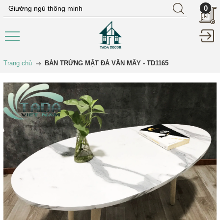
0
Trang chủ
BÀN TRỨNG MẶT ĐÁ VÂN MÂY - TD1165