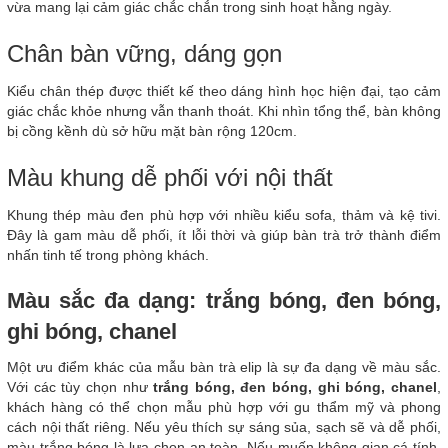
vừa mang lại cảm giác chắc chắn trong sinh hoạt hằng ngày.
Chân bàn vững, dáng gọn
Kiểu chân thép được thiết kế theo dáng hình học hiện đại, tạo cảm
giác chắc khỏe nhưng vẫn thanh thoát. Khi nhìn tổng thể, bàn không
bị cồng kềnh dù sở hữu mặt bàn rộng 120cm.
Màu khung dễ phối với nội thất
Khung thép màu đen phù hợp với nhiều kiểu sofa, thảm và kệ tivi.
Đây là gam màu dễ phối, ít lỗi thời và giúp bàn trà trở thành điểm
nhấn tinh tế trong phòng khách.
Màu sắc đa dạng: trắng bóng, đen bóng,
ghi bóng, chanel
Một ưu điểm khác của mẫu bàn trà elip là sự đa dạng về màu sắc.
Với các tùy chọn như
trắng bóng, đen bóng, ghi bóng, chanel
,
khách hàng có thể chọn mẫu phù hợp với gu thẩm mỹ và phong
cách nội thất riêng. Nếu yêu thích sự sáng sủa, sạch sẽ và dễ phối,
màu trắng bóng là lựa chọn an toàn. Nếu muốn không gian cá tính,