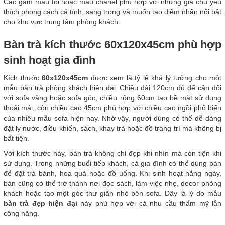
Các gam màu tối hoặc màu chanel phù hợp với những gia chủ yêu
thích phong cách cá tính, sang trọng và muốn tạo điểm nhấn nổi bật
cho khu vực trung tâm phòng khách.
Bàn trà kích thước 60x120x45cm phù hợp
sinh hoạt gia đình
Kích thước
60x120x45cm
được xem là tỷ lệ khá lý tưởng cho một
mẫu bàn trà phòng khách hiện đại. Chiều dài 120cm đủ để cân đối
với sofa văng hoặc sofa góc, chiều rộng 60cm tạo bề mặt sử dụng
thoải mái, còn chiều cao 45cm phù hợp với chiều cao ngồi phổ biến
của nhiều mẫu sofa hiện nay. Nhờ vậy, người dùng có thể dễ dàng
đặt ly nước, điều khiển, sách, khay trà hoặc đồ trang trí mà không bị
bất tiện.
Với kích thước này, bàn trà không chỉ đẹp khi nhìn mà còn tiện khi
sử dụng. Trong những buổi tiếp khách, cả gia đình có thể dùng bàn
để đặt trà bánh, hoa quả hoặc đồ uống. Khi sinh hoạt hằng ngày,
bàn cũng có thể trở thành nơi đọc sách, làm việc nhẹ, decor phòng
khách hoặc tạo một góc thư giãn nhỏ bên sofa. Đây là lý do mẫu
bàn trà đẹp hiện đại
này phù hợp với cả nhu cầu thẩm mỹ lẫn
công năng.