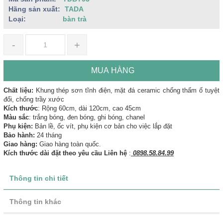
Hãng sản xuất:
TADA
Loại:
bàn trà
-
+
MUA HÀNG
Chất liệu:
Khung thép sơn tĩnh điện, mặt đá ceramic chống thấm ố tuyệt
đối, chống trầy xước
Kích thước
: Rộng 60cm, dài 120cm, cao 45cm
Màu sắc
: trắng bóng, đen bóng, ghi bóng, chanel
Phụ kiện:
Bản lề, ốc vít, phụ kiện cơ bản cho việc lắp đặt
Bảo hành:
24 tháng
Giao hàng:
Giao hàng toàn quốc.
Kích thước dài đặt theo yêu cầu Liên hệ
:
0898.58.84.99
Thông tin chi tiết
Thông tin khác