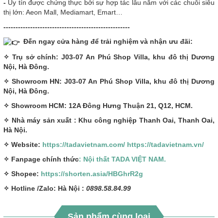
-
Uy tín được chứng thực bởi sự hợp tác lâu năm với các chuỗi siêu
thị lớn: Aeon Mall, Mediamart, Emart…
----------------------------------------------------
Đến ngay cửa hàng để trải nghiệm và nhận ưu đãi:
✧ Trụ sở chính: J03-07 An Phú Shop Villa, khu đô thị Dương
Nội, Hà Đông.
✧ Showroom HN: J03-07 An Phú Shop Villa, khu đô thị Dương
Nội, Hà Đông.
✧ Showroom HCM: 12A Đông Hưng Thuận 21, Q12, HCM.
✧ Nhà máy sản xuất : Khu công nghiệp Thanh Oai, Thanh Oai,
Hà Nội.
✧ Website:
https://tadavietnam.com/
https://tadavietnam.vn/
✧ Fanpage chính thức
: Nội thất TADA VIỆT NAM.
✧ Shopee:
https://shorten.asia/HBGhrR2g
✧ Hotline /Zalo: Hà Nội :
0898.58.84.99
Sản phẩm cùng loại