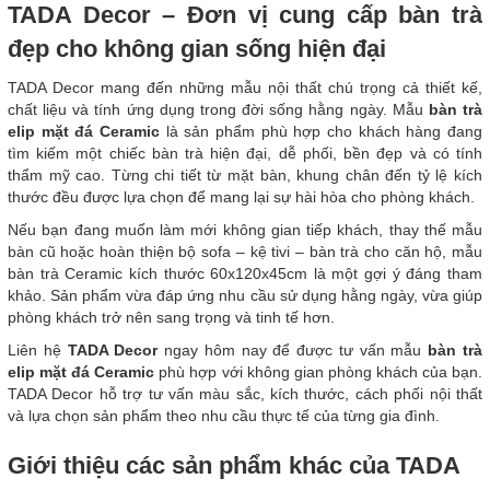
TADA Decor – Đơn vị cung cấp bàn trà
đẹp cho không gian sống hiện đại
TADA Decor mang đến những mẫu nội thất chú trọng cả thiết kế,
chất liệu và tính ứng dụng trong đời sống hằng ngày. Mẫu
bàn trà
elip mặt đá Ceramic
là sản phẩm phù hợp cho khách hàng đang
tìm kiếm một chiếc bàn trà hiện đại, dễ phối, bền đẹp và có tính
thẩm mỹ cao. Từng chi tiết từ mặt bàn, khung chân đến tỷ lệ kích
thước đều được lựa chọn để mang lại sự hài hòa cho phòng khách.
Nếu bạn đang muốn làm mới không gian tiếp khách, thay thế mẫu
bàn cũ hoặc hoàn thiện bộ sofa – kệ tivi – bàn trà cho căn hộ, mẫu
bàn trà Ceramic kích thước 60x120x45cm là một gợi ý đáng tham
khảo. Sản phẩm vừa đáp ứng nhu cầu sử dụng hằng ngày, vừa giúp
phòng khách trở nên sang trọng và tinh tế hơn.
Liên hệ
TADA Decor
ngay hôm nay để được tư vấn mẫu
bàn trà
elip mặt đá Ceramic
phù hợp với không gian phòng khách của bạn.
TADA Decor hỗ trợ tư vấn màu sắc, kích thước, cách phối nội thất
và lựa chọn sản phẩm theo nhu cầu thực tế của từng gia đình.
Giới thiệu các sản phẩm khác của TADA