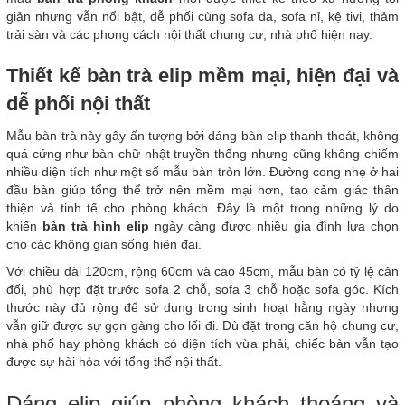
giản nhưng vẫn nổi bật, dễ phối cùng sofa da, sofa nỉ, kệ tivi, thảm
trải sàn và các phong cách nội thất chung cư, nhà phố hiện nay.
Thiết kế bàn trà elip mềm mại, hiện đại và
dễ phối nội thất
Mẫu bàn trà này gây ấn tượng bởi dáng bàn elip thanh thoát, không
quá cứng như bàn chữ nhật truyền thống nhưng cũng không chiếm
nhiều diện tích như một số mẫu bàn tròn lớn. Đường cong nhẹ ở hai
đầu bàn giúp tổng thể trở nên mềm mại hơn, tạo cảm giác thân
thiện và tinh tế cho phòng khách. Đây là một trong những lý do
khiến
bàn trà hình elip
ngày càng được nhiều gia đình lựa chọn
cho các không gian sống hiện đại.
Với chiều dài 120cm, rộng 60cm và cao 45cm, mẫu bàn có tỷ lệ cân
đối, phù hợp đặt trước sofa 2 chỗ, sofa 3 chỗ hoặc sofa góc. Kích
thước này đủ rộng để sử dụng trong sinh hoạt hằng ngày nhưng
vẫn giữ được sự gọn gàng cho lối đi. Dù đặt trong căn hộ chung cư,
nhà phố hay phòng khách có diện tích vừa phải, chiếc bàn vẫn tạo
được sự hài hòa với tổng thể nội thất.
Dáng elip giúp phòng khách thoáng và