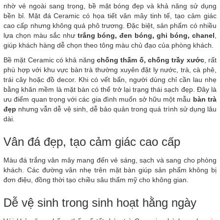
nhờ vẻ ngoài sang trọng, bề mặt bóng đẹp và khả năng sử dụng
bền bỉ. Mặt đá Ceramic có họa tiết vân mây tinh tế, tạo cảm giác
cao cấp nhưng không quá phô trương. Đặc biệt, sản phẩm có nhiều
lựa chọn màu sắc như
trắng bóng, đen bóng, ghi bóng, chanel
,
giúp khách hàng dễ chọn theo tông màu chủ đạo của phòng khách.
Bề mặt Ceramic có khả năng
chống thấm ố, chống trầy xước
, rất
phù hợp với khu vực bàn trà thường xuyên đặt ly nước, trà, cà phê,
trái cây hoặc đồ decor. Khi có vết bẩn, người dùng chỉ cần lau nhẹ
bằng khăn mềm là mặt bàn có thể trở lại trạng thái sạch đẹp. Đây là
ưu điểm quan trọng với các gia đình muốn sở hữu một mẫu
bàn trà
đẹp
nhưng vẫn dễ vệ sinh, dễ bảo quản trong quá trình sử dụng lâu
dài.
Vân đá đẹp, tạo cảm giác cao cấp
Màu đá trắng vân mây mang đến vẻ sáng, sạch và sang cho phòng
khách. Các đường vân nhẹ trên mặt bàn giúp sản phẩm không bị
đơn điệu, đồng thời tạo chiều sâu thẩm mỹ cho không gian.
Dễ vệ sinh trong sinh hoạt hằng ngày