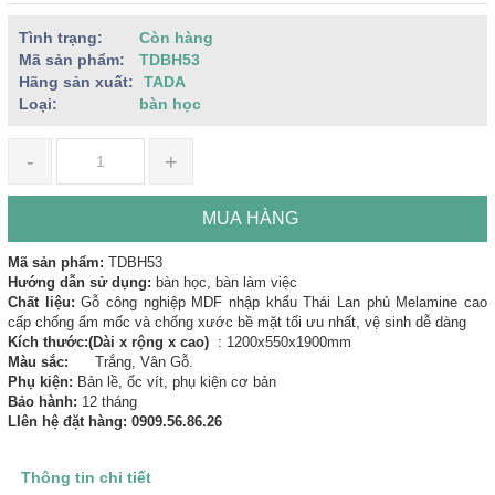
Tình trạng:
Còn hàng
Mã sản phẩm:
TDBH53
Hãng sản xuất:
TADA
Loại:
bàn học
-
+
MUA HÀNG
Mã sản phẩm:
TDBH53
Hướng dẫn sử dụng:
bàn học, bàn làm việc
Chất liệu:
Gỗ công nghiệp MDF nhập khẩu Thái Lan phủ Melamine cao
cấp chống ẩm mốc và chống xước bề mặt tối ưu nhất, vệ sinh dễ dàng
Kích thước:(Dài x rộng x cao)
: 1200x550x1900mm
Màu sắc:
Trắng, Vân Gỗ.
Phụ kiện:
Bản lề, ốc vít, phụ kiện cơ bản
Bảo hành:
12 tháng
LIên hệ đặt hàng: 0909.56.86.26
Thông tin chi tiết