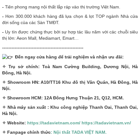
-
Tiên phong mang nội thất lắp ráp vào thị trường Việt Nam.
-
Hơn 300.000 khách hàng đã lựa chọn & lọt TOP ngành Nhà cửa
đời sống của các Sàn TMĐT.
-
Uy tín được chứng thực bởi sự hợp tác lâu năm với các chuỗi siêu
thị lớn: Aeon Mall, Mediamart, Emart…
----------------------------------------------------
Đến ngay cửa hàng để trải nghiệm và nhận ưu đãi:
✧ Trụ sở chính: Toà Nam Cường Building, Dương Nội, Hà
Đông, Hà Nội.
✧ Showroom HN: A10/TT16 Khu đô thị Văn Quán, Hà Đông, Hà
Nội.
✧ Showroom HCM: 12A Đông Hưng Thuận 21, Q12, HCM.
✧ Nhà máy sản xuất : Khu công nghiệp Thanh Oai, Thanh Oai,
Hà Nội.
✧ Website:
https://tadavietnam.com/
https://tadavietnam.vn/
✧ Fanpage chính thức
: Nội thất TADA VIỆT NAM.