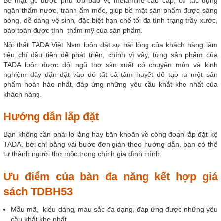
Bề mặt gỗ được phủ lớp bảo vệ melamine cao cấp, có tác dụng
ngăn thấm nước, tránh ẩm mốc, giúp bề mặt sản phẩm được sáng
bóng, dễ dàng vệ sinh, đặc biệt hạn chế tối đa tình trạng trầy xước,
bảo toàn được tính thẩm mỹ của sản phẩm.
Nội thất TADA Việt Nam luôn đặt sự hài lòng của khách hàng làm
tiêu chí đầu tiên để phát triển, chính vì vậy, từng sản phẩm của
TADA luôn được đội ngũ thợ sản xuất có chuyên môn và kinh
nghiệm dày dặn đặt vào đó tất cả tâm huyết để tạo ra một sản
phẩm hoàn hảo nhất, đáp ứng những yêu cầu khắt khe nhất của
khách hàng.
Hướng dẫn lắp đặt
Bạn không cần phải lo lắng hay băn khoăn về công đoạn lắp đặt kệ
TADA, bởi chỉ bằng vài bước đơn giản theo hướng dẫn, bạn có thể
tự thành người thợ mộc trong chính gia đình mình.
Ưu điểm của bàn đa năng kết hợp giá
sách TDBH53
Mẫu mã, kiểu dáng, màu sắc đa dạng, đáp ứng được những yêu
cầu khắt khe nhất