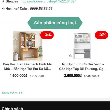
✧ Shopee:
https://shopee.vn/shop/752216482/
✧
Hotline/ Zalo
:
0909.56.86.26
Sản phẩm cùng loại
- 34%
- 40%
Bàn Học Liền Giá Sách Hình Mái
Bàn Học Sinh Có Giá Sách –
Nhà – Bàn Học Trẻ Em Đa Năng
Góc Học Tập Dễ Thương, Gọn
- Thương Hiệu TADA Việt Nam -
Gàng Và Đầy Cảm Hứng Cho Bé
4.600.000₫
3.600.000₫
7.000.000₫
6.000.000₫
TDBH80
- Thương Hiệu TADA Việt Nam -
TDBH79
Xem thêm >>
Chính sách