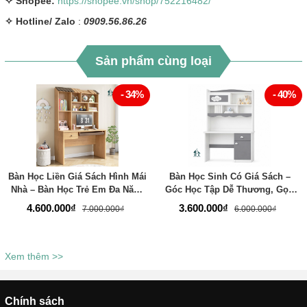
✧ Shopee:
https://shopee.vn/shop/752216482/
✧
Hotline/ Zalo
:
0909.56.86.26
Sản phẩm cùng loại
- 34%
- 40%
Bàn Học Liền Giá Sách Hình Mái
Bàn Học Sinh Có Giá Sách –
Nhà – Bàn Học Trẻ Em Đa Năng
Góc Học Tập Dễ Thương, Gọn
- Thương Hiệu TADA Việt Nam -
Gàng Và Đầy Cảm Hứng Cho Bé
4.600.000₫
3.600.000₫
7.000.000₫
6.000.000₫
TDBH80
- Thương Hiệu TADA Việt Nam -
TDBH79
Xem thêm >>
Chính sách