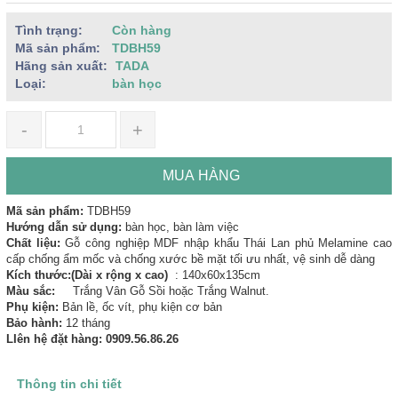
Tình trạng:
Còn hàng
Mã sản phẩm:
TDBH59
Hãng sản xuất:
TADA
Loại:
bàn học
-
+
MUA HÀNG
Mã sản phẩm:
TDBH59
Hướng dẫn sử dụng:
bàn học, bàn làm việc
Chất liệu:
Gỗ công nghiệp MDF nhập khẩu Thái Lan phủ Melamine cao
cấp chống ẩm mốc và chống xước bề mặt tối ưu nhất, vệ sinh dễ dàng
Kích thước:(Dài x rộng x cao)
: 140x60x135cm
Màu sắc:
Trắng Vân Gỗ Sồi hoặc Trắng Walnut.
Phụ kiện:
Bản lề, ốc vít, phụ kiện cơ bản
Bảo hành:
12 tháng
LIên hệ đặt hàng: 0909.56.86.26
Thông tin chi tiết