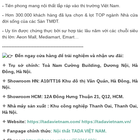
-
Tiên phong mang nội thất lắp ráp vào thị trường Việt Nam.
-
Hơn 300.000 khách hàng đã lựa chọn & lọt TOP ngành Nhà cửa
đời sống của các Sàn TMĐT.
-
Uy tín được chứng thực bởi sự hợp tác lâu năm với các chuỗi siêu
thị lớn: Aeon Mall, Mediamart, Emart…
----------------------------------------------------
Đến ngay cửa hàng để trải nghiệm và nhận ưu đãi:
✧ Trụ sở chính: Toà Nam Cường Building, Dương Nội, Hà
Đông, Hà Nội.
✧ Showroom HN: A10/TT16 Khu đô thị Văn Quán, Hà Đông, Hà
Nội.
✧ Showroom HCM: 12A Đông Hưng Thuận 21, Q12, HCM.
✧ Nhà máy sản xuất : Khu công nghiệp Thanh Oai, Thanh Oai,
Hà Nội.
✧ Website:
https://tadavietnam.com/
https://tadavietnam.vn/
✧ Fanpage chính thức
: Nội thất TADA VIỆT NAM.