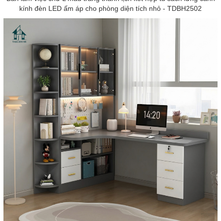
kính đèn LED ấm áp cho phòng diện tích nhỏ - TDBH2502