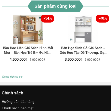
Sản phẩm cùng loại
- 34%
- 40%
Bàn Học Liền Giá Sách Hình Mái
Bàn Học Sinh Có Giá Sách –
Nhà – Bàn Học Trẻ Em Đa Năng
Góc Học Tập Dễ Thương, Gọn
- Thương Hiệu TADA Việt Nam -
Gàng Và Đầy Cảm Hứng Cho Bé
4.600.000₫
3.600.000₫
7.000.000₫
6.000.000₫
TDBH80
- Thương Hiệu TADA Việt Nam -
TDBH79
Xem thêm >>
Chính sách
Hướng dẫn đặt hàng
Chính sách bảo mật