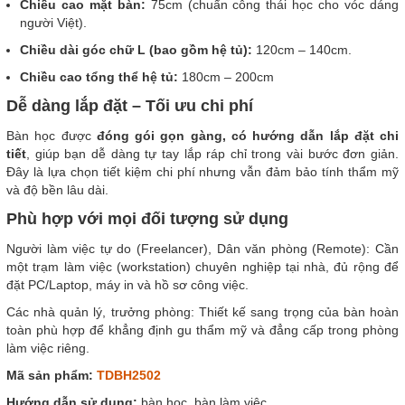
Chiều cao mặt bàn:
75cm (chuẩn công thái học cho vóc dáng
người Việt).
Chiều dài góc chữ L (bao gồm hệ tủ):
120cm – 140cm.
Chiều cao tổng thể hệ tủ:
180cm – 200cm
Dễ dàng lắp đặt – Tối ưu chi phí
Bàn học được
đóng gói gọn gàng, có hướng dẫn lắp đặt chi
tiết
, giúp bạn dễ dàng tự tay lắp ráp chỉ trong vài bước đơn giản.
Đây là lựa chọn tiết kiệm chi phí nhưng vẫn đảm bảo tính thẩm mỹ
và độ bền lâu dài.
Phù hợp với mọi đối tượng sử dụng
Người làm việc tự do (Freelancer), Dân văn phòng (Remote): Cần
một trạm làm việc (workstation) chuyên nghiệp tại nhà, đủ rộng để
đặt PC/Laptop, máy in và hồ sơ công việc.
Các nhà quản lý, trưởng phòng: Thiết kế sang trọng của bàn hoàn
toàn phù hợp để khẳng định gu thẩm mỹ và đẳng cấp trong phòng
làm việc riêng.
Mã sản phẩm:
TDBH2502
Hướng dẫn sử dụng:
bàn học, bàn làm việc