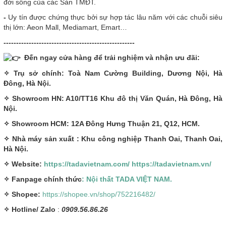
đời sống của các Sàn TMĐT.
-
Uy tín được chứng thực bởi sự hợp tác lâu năm với các chuỗi siêu
thị lớn: Aeon Mall, Mediamart, Emart…
----------------------------------------------------
Đến ngay cửa hàng để trải nghiệm và nhận ưu đãi:
✧ Trụ sở chính: Toà Nam Cường Building, Dương Nội, Hà
Đông, Hà Nội.
✧ Showroom HN: A10/TT16 Khu đô thị Văn Quán, Hà Đông, Hà
Nội.
✧ Showroom HCM: 12A Đông Hưng Thuận 21, Q12, HCM.
✧ Nhà máy sản xuất : Khu công nghiệp Thanh Oai, Thanh Oai,
Hà Nội.
✧ Website:
https://tadavietnam.com/
https://tadavietnam.vn/
✧ Fanpage chính thức
: Nội thất TADA VIỆT NAM.
✧ Shopee:
https://shopee.vn/shop/752216482/
✧
Hotline/ Zalo
:
0909.56.86.26