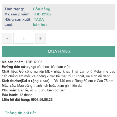
Tình trạng:
Còn hàng
Mã sản phẩm:
TDBH2502
Hãng sản xuất:
TADA
Loại:
bàn học
-
+
MUA HÀNG
Mã sản phẩm:
TDBH2502
Hướng dẫn sử dụng:
bàn học, bàn làm việc
Chất liệu:
Gỗ công nghiệp MDF nhập khẩu Thái Lan phủ Melamine cao
cấp chống ẩm mốc và chống xước bề mặt tối ưu nhất, vệ sinh dễ dàng
Kích thước:(Dài x rộng x cao)
: Dài 140 cm x Rộng 60 cm x Cao 75 cm
Màu sắc:
Màu trắng thanh lịch hoặc xám ghi hiện đại
Phụ kiện:
Bản lề, ốc vít, phụ kiện cơ bản
Bảo hành:
12 tháng
LIên hệ đặt hàng: 0909.56.86.26
Thông tin chi tiết