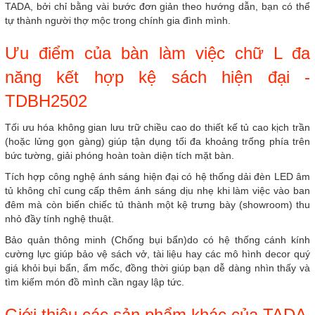
TADA, bởi chỉ bằng vài bước đơn giản theo hướng dẫn, bạn có thể
tự thành người thợ mộc trong chính gia đình mình.
Ưu điểm của bàn làm việc chữ L đa
năng kết hợp kệ sách hiện đại -
TDBH2502
Tối ưu hóa không gian lưu trữ chiều cao do thiết kế tủ cao kịch trần
(hoặc lửng gọn gàng) giúp tận dụng tối đa khoảng trống phía trên
bức tường, giải phóng hoàn toàn diện tích mặt bàn.
Tích hợp công nghệ ánh sáng hiện đại có hệ thống dải đèn LED âm
tủ không chỉ cung cấp thêm ánh sáng dịu nhẹ khi làm việc vào ban
đêm mà còn biến chiếc tủ thành một kệ trưng bày (showroom) thu
nhỏ đầy tính nghệ thuật.
Bảo quản thông minh (Chống bụi bẩn)do có hệ thống cánh kính
cường lực giúp bảo vệ sách vở, tài liệu hay các mô hình decor quý
giá khỏi bụi bẩn, ẩm mốc, đồng thời giúp bạn dễ dàng nhìn thấy và
tìm kiếm món đồ mình cần ngay lập tức.
Giới thiệu các sản phẩm khác của TADA