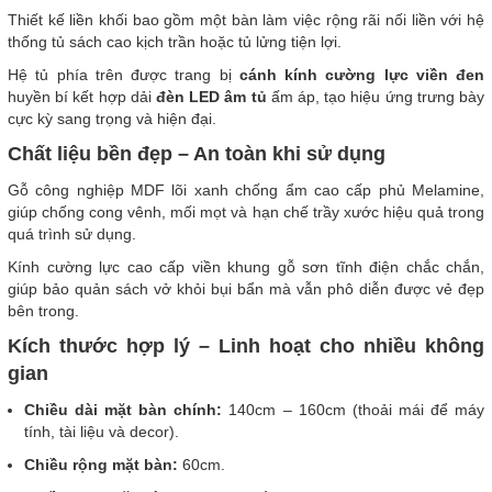
Thiết kế liền khối bao gồm một bàn làm việc rộng rãi nối liền với hệ
thống tủ sách cao kịch trần hoặc tủ lửng tiện lợi.
Hệ tủ phía trên được trang bị
cánh kính cường lực viền đen
huyền bí kết hợp dải
đèn LED âm tủ
ấm áp, tạo hiệu ứng trưng bày
cực kỳ sang trọng và hiện đại.
Chất liệu bền đẹp – An toàn khi sử dụng
Gỗ công nghiệp MDF lõi xanh chống ẩm cao cấp phủ Melamine,
giúp chống cong vênh, mối mọt và hạn chế trầy xước hiệu quả trong
quá trình sử dụng.
Kính cường lực cao cấp viền khung gỗ sơn tĩnh điện chắc chắn,
giúp bảo quản sách vở khỏi bụi bẩn mà vẫn phô diễn được vẻ đẹp
bên trong.
Kích thước hợp lý – Linh hoạt cho nhiều không
gian
Chiều dài mặt bàn chính:
140cm – 160cm (thoải mái để máy
tính, tài liệu và decor).
Chiều rộng mặt bàn:
60cm.