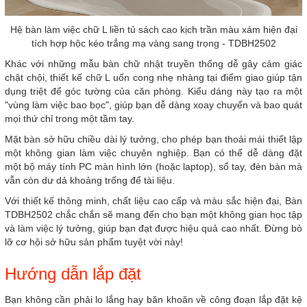
Hệ bàn làm việc chữ L liền tủ sách cao kịch trần màu xám hiện đại
tích hợp hộc kéo trắng mạ vàng sang trọng - TDBH2502
Khác với những mẫu bàn chữ nhật truyền thống dễ gây cảm giác
chật chội, thiết kế chữ L uốn cong nhẹ nhàng tại điểm giao giúp tận
dụng triệt để góc tường của căn phòng. Kiểu dáng này tạo ra một
"vùng làm việc bao bọc", giúp bạn dễ dàng xoay chuyển và bao quát
mọi thứ chỉ trong một tầm tay.
Mặt bàn sở hữu chiều dài lý tưởng, cho phép bạn thoải mái thiết lập
một không gian làm việc chuyên nghiệp. Bạn có thể dễ dàng đặt
một bộ máy tính PC màn hình lớn (hoặc laptop), sổ tay, đèn bàn mà
vẫn còn dư dả khoảng trống để tài liệu.
Với thiết kế thông minh, chất liệu cao cấp và màu sắc hiện đại, Bàn
TDBH2502 chắc chắn sẽ mang đến cho bạn một không gian học tập
và làm việc lý tưởng, giúp bạn đạt được hiệu quả cao nhất. Đừng bỏ
lỡ cơ hội sở hữu sản phẩm tuyệt vời này!
Hướng dẫn lắp đặt
Bạn không cần phải lo lắng hay băn khoăn về công đoạn lắp đặt kệ