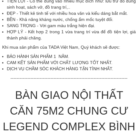
TIỆN LỢI - Có thể dùng vào nhiều mục đích như: lưu trữ đồ dùng
sinh hoạt, sách vở, đồ trang trí,..
ĐẸP - Thiết kê tinh tế với nhiều hoa văn và kiểu dáng bắt mắt.
BỀN - Khả năng kháng nước, chống ẩm mốc tuyệt đối.
SANG TRỌNG - Với gam màu trắng hiện đại.
HỢP LÝ - Kết hợp 2 trong 1 vừa trang trí vừa để đồ tiện lợi, giá
thành phải chăng.
Khi mua sản phẩm của TADA Việt Nam, Quý khách sẽ được:
BẢO HÀNH SẢN PHẨM 1 NĂM.
CAM KẾT SẢN PHẨM VỚI CHẤT LƯỢNG TỐT NHẤT.
DỊCH VỤ CHĂM SÓC KHÁCH HÀNG TẬN TÌNH NHẤT.
----------------------------------------------------------------------------
BÀN GIAO NỘI THẤT
CĂN 75M2 CHUNG CƯ
LEGEND COMPLEX BÌNH