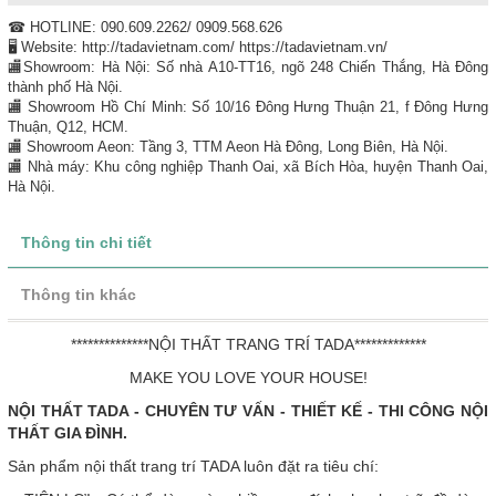
☎ HOTLINE: 090.609.2262/ 0909.568.626
🖥 Website: http://tadavietnam.com/ https://tadavietnam.vn/
🏬Showroom: Hà Nội: Số nhà A10-TT16, ngõ 248 Chiến Thắng, Hà Đông
thành phố Hà Nội.
🏬 Showroom Hồ Chí Minh: Số 10/16 Đông Hưng Thuận 21, f Đông Hưng
Thuận, Q12, HCM.
🏬 Showroom Aeon: Tầng 3, TTM Aeon Hà Đông, Long Biên, Hà Nội.
🏬 Nhà máy: Khu công nghiệp Thanh Oai, xã Bích Hòa, huyện Thanh Oai,
Hà Nội.
Thông tin chi tiết
Thông tin khác
**************NỘI THẤT TRANG TRÍ TADA*************
MAKE YOU LOVE YOUR HOUSE!
NỘI THẤT TADA - CHUYÊN TƯ VẤN - THIẾT KẾ - THI CÔNG NỘI
THẤT GIA ĐÌNH.
Sản phẩm nội thất trang trí TADA luôn đặt ra tiêu chí: