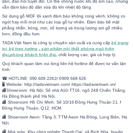
dãn, đàn hồi tuyệt đối. Có thể chống nước khi độ ẩm cao, nhưng
vẫn đảm bảo độ dãn vừa đủ khi nhiệt độ tăng.
Sử dụng gỗ MDF lõi xanh đảm bảo không cong vênh, không co
ngót hay mối mọt như các loại gỗ tự nhiên. Đảm bảo bề mặt
phẳng nhẵn, bóng, mịn, số lượng và trọng lượng sợi gỗ nhiều
hơn, đồng đều hơn.
TADA Việt Nam là công ty chuyên sản xuất và cung cấp
kệ trang
trí, kệ treo tường
,
sản phẩm nội thất phòng ngủ hiện
đại
,
phòng khách hiện đại
,
chất lượng cao, giá cả hợp lý.
Quý khách quan tâm vui lòng liên hệ hotline để được tư vấn tận
tình:
☎ HOTLINE: 090.609.2262/ 0909.568.626
🖥 Website: http://tadavietnam.com/ https://tadavietnam.vn/
🏬Showroom: Hà Nội: Số nhà A10-TT16, ngõ 248 Chiến Thắng,
Hà Đông thành phố Hà Nội.
🏬 Showroom Hồ Chí Minh: Số 10/16 Đông Hưng Thuận 21, f
Đông Hưng Thuận, Q12, HCM.
🏬 Showroom Aeon: Tầng 3, TTM Aeon Hà Đông, Long Biên, Hà
Nội.
🏬 Nhà máy: Khu công nghiệp Thanh Oai, xã Bích Hòa, huyện