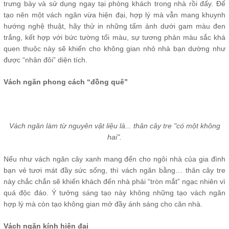
trưng bày và sử dụng ngay tại phòng khách trong nhà rồi đấy. Để
tạo nên một vách ngăn vừa hiện đại, hợp lý mà vẫn mang khuynh
hướng nghệ thuật, hãy thử in những tấm ảnh dưới gam màu đen
trắng, kết hợp với bức tường tối màu, sự tương phản màu sắc khá
quen thuộc này sẽ khiến cho không gian nhỏ nhà bạn dường như
được “nhân đôi” diện tích.
Vách ngăn phong cách “đồng quê”
Vách ngăn làm từ nguyên vật liệu là... thân cây tre "có một không
hai".
Nếu như vách ngăn cây xanh mang đến cho ngôi nhà của gia đình
bạn vẻ tươi mát đầy sức sống, thì vách ngăn bằng… thân cây tre
này chắc chắn sẽ khiến khách đến nhà phải “tròn mắt” ngạc nhiên vì
quá độc đáo. Ý tưởng sáng tạo này không những tạo vách ngăn
hợp lý mà còn tạo không gian mở đầy ánh sáng cho căn nhà.
Vách ngăn kính hiện đại