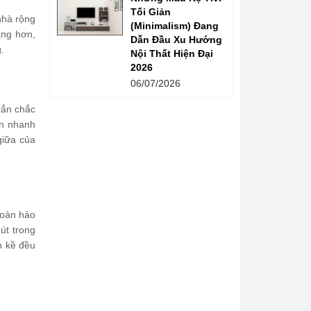
Tối Giản
nhà rộng
(Minimalism) Đang
àng hơn,
Dẫn Đầu Xu Hướng
.
Nội Thất Hiện Đại
2026
06/07/2026
rắn chắc
ẩn nhanh
giữa của
 hoàn hảo
út trong
n kề đều