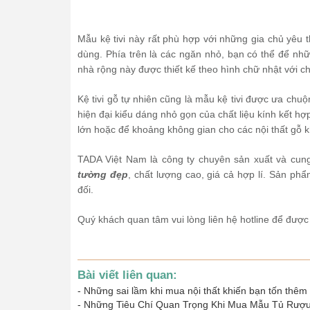
Mẫu kệ tivi này rất phù hợp với những gia chủ yêu
dùng. Phía trên là các ngăn nhỏ, bạn có thể để nhữn
nhà rộng này được thiết kế theo hình chữ nhật với ch
Kệ tivi gỗ tự nhiên cũng là mẫu kệ tivi được ưa chu
hiện đại kiểu dáng nhỏ gọn của chất liệu kính kết h
lớn hoặc để khoảng không gian cho các nội thất gỗ k
TADA Việt Nam là công ty chuyên sản xuất và cu
tường đẹp
, chất lượng cao, giá cả hợp lí. Sản ph
đối.
Quý khách quan tâm vui lòng liên hệ hotline để được
Bài viết liên quan:
-
Những sai lầm khi mua nội thất khiến bạn tốn thêm 
-
Những Tiêu Chí Quan Trọng Khi Mua Mẫu Tủ Rượu