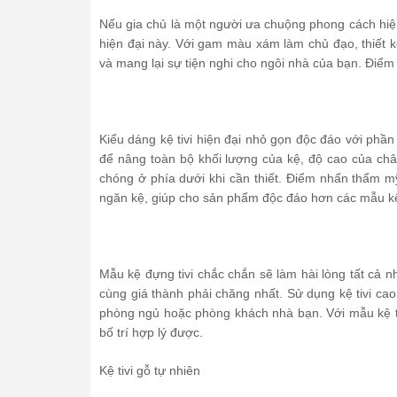
Nếu gia chủ là một người ưa chuộng phong cách hiện
hiện đại này. Với gam màu xám làm chủ đạo, thiết kế
và mang lại sự tiện nghi cho ngôi nhà của bạn. Điểm
Kiểu dáng kệ tivi hiện đại nhỏ gọn độc đáo với phầ
để nâng toàn bộ khối lượng của kệ, độ cao của chân
chóng ở phía dưới khi cần thiết. Điểm nhấn thẩm mỹ
ngăn kệ, giúp cho sản phẩm độc đáo hơn các mẫu kệ 
Mẫu kệ đựng tivi chắc chắn sẽ làm hài lòng tất cả nh
cùng giá thành phải chăng nhất. Sử dụng kệ tivi ca
phòng ngủ hoặc phòng khách nhà bạn. Với mẫu kệ tivi
bố trí hợp lý được.
Kệ tivi gỗ tự nhiên