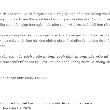
 thích đọc sách, kệ có 3 ngăn phía dưới giúp bạn để được những vật 
g cuốn sách yêu thích, rất tiện lợi cho quá trình tìm đọc. Sử dụng kệ 
iều cao thấp, giúp bạn ngồi hoặc nằm xem tivi được thoải mái hơn rất 
ộng cao trong thiết kế phòng ngủ hoặc khách của gia đình. Thiết kế ph
ợp inox chắc chắn làm hài lòng những gia chủ có diện tích phòng ốc kh
hác.
ng cấp các mẫu
vách ngăn phòng
,
vách bình phong
,
các mẫu kệ t
ẩm được thiết kế từ vật liệu PVC có khả năng kháng nước và chống ch
 tư vấn tận tình: 0906.092.262
chi phí – Bí quyết lựa chọn thông minh để tối ưu ngân sách
 Đẹp Hiện Đại 2026