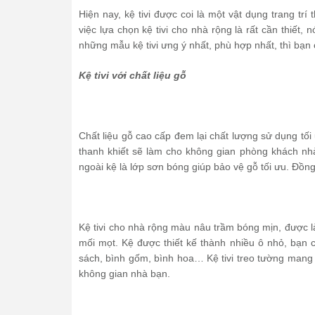
Hiện nay, kệ tivi được coi là một vật dụng trang tr
việc lựa chọn kệ tivi cho nhà rộng là rất cần thiết
những mẫu kệ tivi ưng ý nhất, phù hợp nhất, thì bạn 
Kệ tivi với chất liệu gỗ
Chất liệu gỗ cao cấp đem lại chất lượng sử dụng tố
thanh khiết sẽ làm cho không gian phòng khách nhà
ngoài kệ là lớp sơn bóng giúp bảo vệ gỗ tối ưu. Đồn
Kệ tivi cho nhà rộng màu nâu trầm bóng mịn, được 
mối mọt. Kệ được thiết kế thành nhiều ô nhỏ, bạn 
sách, bình gốm, bình hoa… Kệ tivi treo tường mang l
không gian nhà bạn.