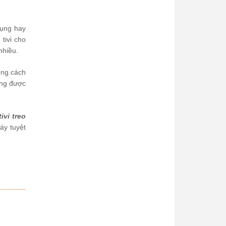
dụng hay
tivi cho
nhiều.
ong cách
ông được
ivi treo
áy tuyệt