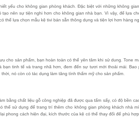
í thiết yếu cho không gian phòng khách. Đặc biệt với những không gian 
, nó tạo nên sự tiện nghi hơn cho không gian nhà bạn. Vì vậy, để lựa c
có thể lựa chọn mẫu kệ tivi bán sẵn thông dụng và tiện lợi hơn hàng ng
i ưu cho sản phẩm, bạn hoàn toàn có thể yên tâm khi sử dung. Tone m
 bạn tinh tế và trang nhã hơn, đem đến sự tươi mới thoải mái. Bao
g thời, nó còn có tác dụng làm tăng tính thẩm mỹ cho sản phẩm.
làm bằng chất liệu gỗ công nghiệp đã được qua tẩm sấy, có độ bền ca
có thể sử dụng để trang trí thêm cho không gian phòng khách nhà m
ại phong cách hiện đại, kích thước của kệ có thể thay đổi để phù hợp