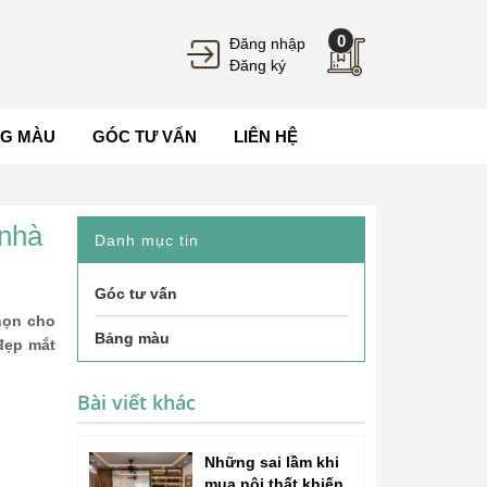
0
Đăng nhập
Đăng ký
G MÀU
GÓC TƯ VẤN
LIÊN HỆ
 nhà
Danh mục tin
Góc tư vấn
họn cho
Bảng màu
 đẹp mắt
Bài viết khác
Những sai lầm khi
mua nội thất khiến