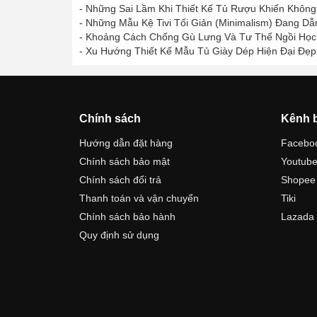
-
Những Sai Lầm Khi Thiết Kế Tủ Rượu Khiến Khôn
-
Những Mẫu Kệ Tivi Tối Giản (Minimalism) Đang Dẫ
-
Khoảng Cách Chống Gù Lưng Và Tư Thế Ngồi Học
-
Xu Hướng Thiết Kế Mẫu Tủ Giày Dép Hiện Đại Đẹp
Chính sách
Kênh 
Hướng dẫn đặt hàng
Facebo
Chính sách bảo mật
Youtub
Chính sách đổi trả
Shopee
Thanh toán và vận chuyển
Tiki
Chính sách bảo hành
Lazada
Quy định sử dụng