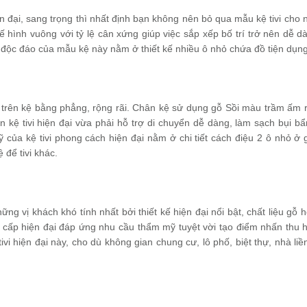
 đại, sang trọng thì nhất định bạn không nên bỏ qua mẫu kệ tivi cho 
 hình vuông với tỷ lệ cân xứng giúp việc sắp xếp bố trí trở nên dễ d
 độc đáo của mẫu kệ này nằm ở thiết kế nhiều ô nhỏ chứa đồ tiện dụng
n trên kệ bằng phẳng, rộng rãi. Chân kệ sử dụng gỗ Sồi màu trầm ấm 
 kệ tivi hiện đại vừa phải hỗ trợ di chuyển dễ dàng, làm sạch bụi b
 của kệ tivi phong cách hiện đại nằm ở chi tiết cách điệu 2 ô nhỏ ở 
để tivi khác.
ững vị khách khó tính nhất bởi thiết kế hiện đại nổi bật, chất liệu gỗ
o cấp hiện đại đáp ứng nhu cầu thẩm mỹ tuyệt vời tạo điểm nhấn thu h
 hiện đại này, cho dù không gian chung cư, lô phố, biệt thự, nhà liề