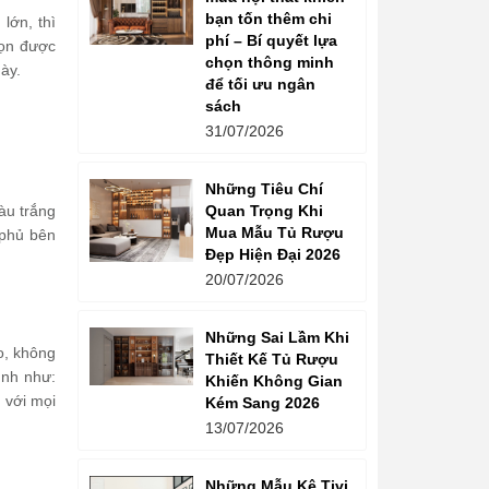
bạn tốn thêm chi
lớn, thì
phí – Bí quyết lựa
họn được
chọn thông minh
ày.
để tối ưu ngân
sách
31/07/2026
Những Tiêu Chí
Quan Trọng Khi
àu trắng
Mua Mẫu Tủ Rượu
 phủ bên
Đẹp Hiện Đại 2026
20/07/2026
Những Sai Lầm Khi
o, không
Thiết Kế Tủ Rượu
ình như:
Khiến Không Gian
 với mọi
Kém Sang 2026
13/07/2026
Những Mẫu Kệ Tivi