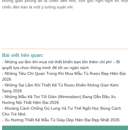
không gian phòng ăn là chiếc đèn nhỏ, còn góc nghỉ ngơi thì một
chiếc đèn bàn là một ý tưởng tuyệt vời.
Bài viết liên quan:
-
Những sai lầm khi mua nội thất khiến bạn tốn thêm chi phí – Bí
quyết lựa chọn thông minh để tối ưu ngân sách
-
Những Tiêu Chí Quan Trọng Khi Mua Mẫu Tủ Rượu Đẹp Hiện Đại
2026
-
Những Sai Lầm Khi Thiết Kế Tủ Rượu Khiến Không Gian Kém
Sang 2026
-
Những Mẫu Kệ Tivi Tối Giản (Minimalism) Đang Dẫn Đầu Xu
Hướng Nội Thất Hiện Đại 2026
-
Khoảng Cách Chống Gù Lưng Và Tư Thế Ngồi Học Đúng Cách
Cho Trẻ Nhỏ
-
Xu Hướng Thiết Kế Mẫu Tủ Giày Dép Hiện Đại Đẹp Nhất 2026